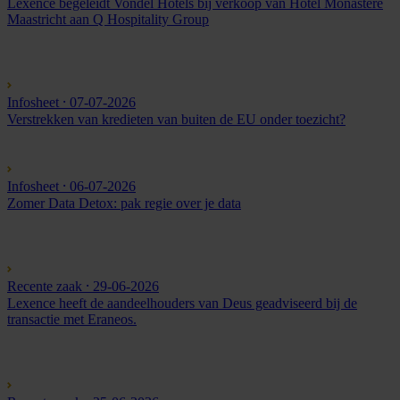
Lexence begeleidt Vondel Hotels bij verkoop van Hotel Monastère
Maastricht aan Q Hospitality Group
Infosheet
⸱ 07-07-2026
Verstrekken van kredieten van buiten de EU onder toezicht?
Infosheet
⸱ 06-07-2026
Zomer Data Detox: pak regie over je data
Recente zaak
⸱ 29-06-2026
Lexence heeft de aandeelhouders van Deus geadviseerd bij de
transactie met Eraneos.