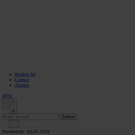
staken
Aflevering 6: Van de Wisselbank tot crypto
Aflevering 7: De notaris als brug tussen vertrouwen en
vooruitgang
Aflevering 8: De stad als juridisch bouwwerk
Aflevering 9: Van bakstenen tot belegging
Aflevering 10: De prijs van risico
Aflevering 11: Van Digitale stad tot AI
Alle podcast afleveringen
Tools
ESG Wetwijzer
Transitievergoeding berekenen
Alle tools
Werken bij
Contact
Alumni
nl
/
en
Zoeken
Persbericht
⸱ 03-01-2019