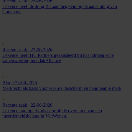
Recente zaak
⸱ 25-06-2026
Lexence heeft de Jong & Laan begeleid bij de aansluiting van
Contaxus.
Recente zaak
⸱ 23-06-2026
Lexence heeft HC Partners geassisteerd bij haar strategische
samenwerking met dakAlliance
Blog
⸱ 23-06-2026
Merkrecht als basis voor waarde: bescherm en handhaaf je merk
Recente zaak
⸱ 22-06-2026
Lexence trad op als adviseur bij de overname van een
meerderheidsbelang in VanWonen.