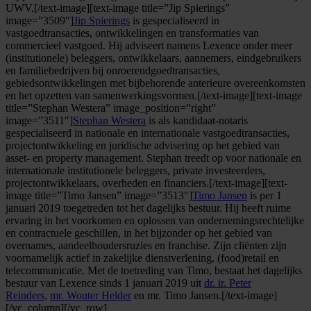
UWV.[/text-image][text-image title=”Jip Spierings”
image=”3509″]
Jip Spierings
is gespecialiseerd in
vastgoedtransacties, ontwikkelingen en transformaties van
commercieel vastgoed. Hij adviseert namens Lexence onder meer
(institutionele) beleggers, ontwikkelaars, aannemers, eindgebruikers
en familiebedrijven bij onroerendgoedtransacties,
gebiedsontwikkelingen met bijbehorende anterieure overeenkomsten
en het opzetten van samenwerkingsvormen.[/text-image][text-image
title=”Stephan Westera” image_position=”right”
image=”3511″]
Stephan Westera
is als kandidaat-notaris
gespecialiseerd in nationale en internationale vastgoedtransacties,
projectontwikkeling en juridische advisering op het gebied van
asset- en property management. Stephan treedt op voor nationale en
internationale institutionele beleggers, private investeerders,
projectontwikkelaars, overheden en financiers.[/text-image][text-
image title=”Timo Jansen” image=”3513″]
Timo Jansen
is per 1
januari 2019 toegetreden tot het dagelijks bestuur. Hij heeft ruime
ervaring in het voorkomen en oplossen van ondernemingsrechtelijke
en contractuele geschillen, in het bijzonder op het gebied van
overnames, aandeelhoudersruzies en franchise. Zijn cliënten zijn
voornamelijk actief in zakelijke dienstverlening, (food)retail en
telecommunicatie. Met de toetreding van Timo, bestaat het dagelijks
bestuur van Lexence sinds 1 januari 2019 uit
dr. ir. Peter
Reinders
,
mr. Wouter Helder
en mr. Timo Jansen.[/text-image]
[/vc_column][/vc_row]