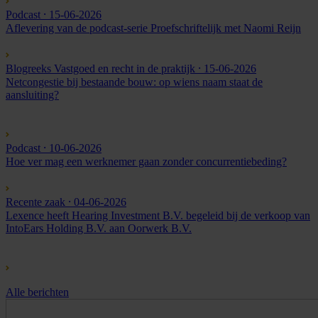
Podcast
⸱ 15-06-2026
Aflevering van de podcast-serie Proefschriftelijk met Naomi Reijn
Blogreeks Vastgoed en recht in de praktijk
⸱ 15-06-2026
Netcongestie bij bestaande bouw: op wiens naam staat de
aansluiting?
Podcast
⸱ 10-06-2026
Hoe ver mag een werknemer gaan zonder concurrentiebeding?
Recente zaak
⸱ 04-06-2026
Lexence heeft Hearing Investment B.V. begeleid bij de verkoop van
IntoEars Holding B.V. aan Oorwerk B.V.
Alle berichten