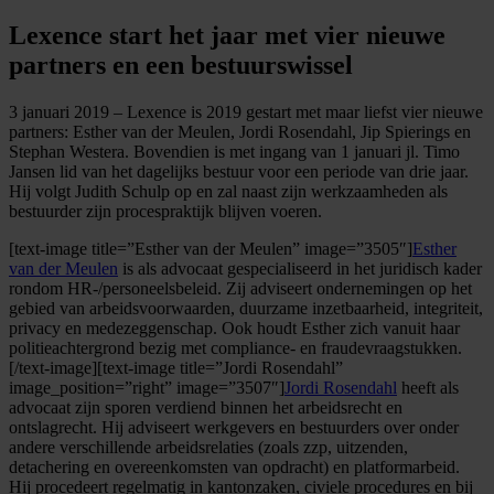
Lexence start het jaar met vier nieuwe
partners en een bestuurswissel
3 januari 2019 – Lexence is 2019 gestart met maar liefst vier nieuwe
partners: Esther van der Meulen, Jordi Rosendahl, Jip Spierings en
Stephan Westera. Bovendien is met ingang van 1 januari jl. Timo
Jansen lid van het dagelijks bestuur voor een periode van drie jaar.
Hij volgt Judith Schulp op en zal naast zijn werkzaamheden als
bestuurder zijn procespraktijk blijven voeren.
[text-image title=”Esther van der Meulen” image=”3505″]
Esther
van der Meulen
is als advocaat gespecialiseerd in het juridisch kader
rondom HR-/personeelsbeleid. Zij adviseert ondernemingen op het
gebied van arbeidsvoorwaarden, duurzame inzetbaarheid, integriteit,
privacy en medezeggenschap. Ook houdt Esther zich vanuit haar
politieachtergrond bezig met compliance- en fraudevraagstukken.
[/text-image][text-image title=”Jordi Rosendahl”
image_position=”right” image=”3507″]
Jordi Rosendahl
heeft als
advocaat zijn sporen verdiend binnen het arbeidsrecht en
ontslagrecht. Hij adviseert werkgevers en bestuurders over onder
andere verschillende arbeidsrelaties (zoals zzp, uitzenden,
detachering en overeenkomsten van opdracht) en platformarbeid.
Hij procedeert regelmatig in kantonzaken, civiele procedures en bij