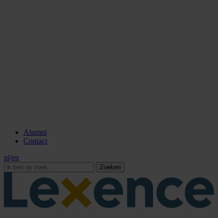
Alumni
Contact
nl
/
en
Zoeken