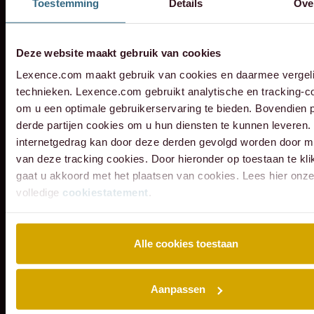
van
toetreding
verkoop
Hotel
bij
bij
strategische
ov
Toestemming
Details
Ove
toezicht?
je
Verkeer
van
aan
Monastère
de
de
samenwerki
va
merk
Service
Scheybeeck
Acomo
Maastricht
transactie
aansluiting
met
ee
Deze website maakt gebruik van cookies
Zuid-
als
aan
met
van
dakAlliance
me
Lexence.com maakt gebruik van cookies en daarmee vergeli
Holland.
aandeelhouder
Q
Eraneos.
Contaxus.
in
technieken. Lexence.com gebruikt analytische en tracking-c
Hospitality
Va
om u een optimale gebruikerservaring te bieden. Bovendien 
Group
derde partijen cookies om u hun diensten te kunnen leveren
internetgedrag kan door deze derden gevolgd worden door m
van deze tracking cookies. Door hieronder op toestaan te kl
gaat u akkoord met het plaatsen van cookies. Lees hier onz
volledige
cookiestatement
.
Alle cookies toestaan
Aanpassen