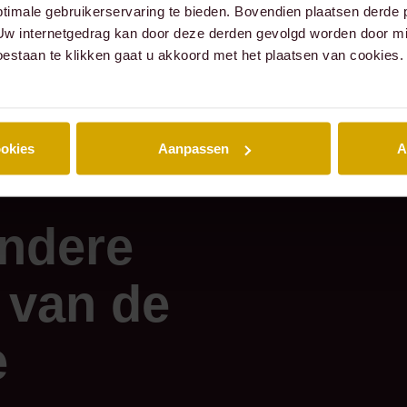
timale gebruikerservaring te bieden. Bovendien plaatsen derde 
gebroken,
 Uw internetgedrag kan door deze derden gevolgd worden door mi
pen en de politie
oestaan te klikken gaat u akkoord met het plaatsen van cookies.
ookies
Aanpassen
A
andere
 van de
e