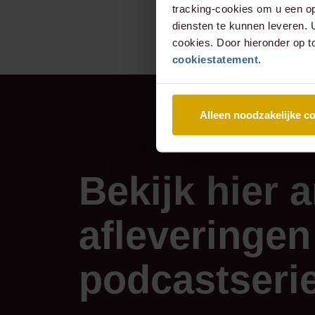
tracking-cookies om u een op
Straten werden op
diensten te kunnen leveren.
barricades opgewor
cookies. Door hieronder op t
cookiestatement
.
trad hard op."
Alleen noodzakelijke c
Bekijk hier 
afleveringen
podcastseri