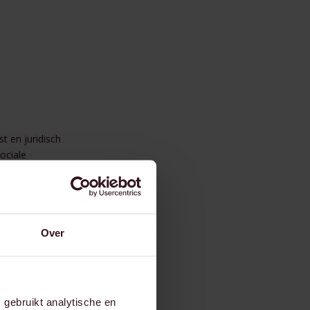
t en juridisch
ociale
t gebied van
ld sinds de
Over
gebruikt analytische en