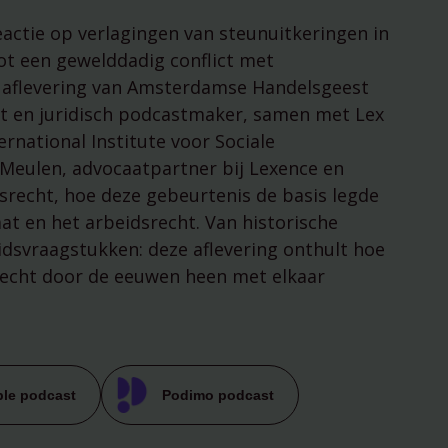
managementparticipaties
Digitale Compliance Roadma
actie op verlagingen van steunuitkeringen in
tot een gewelddadig conflict met
e aflevering van Amsterdamse Handelsgeest
st en juridisch podcastmaker, samen met Lex
ernational Institute voor Sociale
 Meulen, advocaatpartner bij Lexence en
srecht, hoe deze gebeurtenis de basis legde
t en het arbeidsrecht. Van historische
dsvraagstukken: deze aflevering onthult hoe
echt door de eeuwen heen met elkaar
Tools
ESG Wetwijzer
le podcast
Podimo podcast
Transitievergoeding bereke
Alle tools