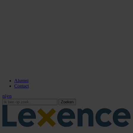
Alumni
Contact
nl
/
en
Zoeken