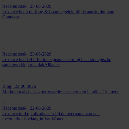
Recente zaak
⸱ 25-06-2026
Lexence heeft de Jong & Laan begeleid bij de aansluiting van
Contaxus.
Recente zaak
⸱ 23-06-2026
Lexence heeft HC Partners geassisteerd bij haar strategische
samenwerking met dakAlliance
Blog
⸱ 23-06-2026
Merkrecht als basis voor waarde: bescherm en handhaaf je merk
Recente zaak
⸱ 22-06-2026
Lexence trad op als adviseur bij de overname van een
meerderheidsbelang in VanWonen.