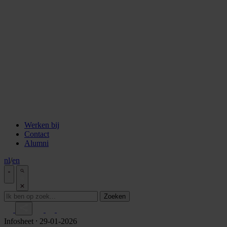
staken
Aflevering 6: Van de Wisselbank tot crypto
Aflevering 7: De notaris als brug tussen vertrouwen en
vooruitgang
Aflevering 8: De stad als juridisch bouwwerk
Aflevering 9: Van bakstenen tot belegging
Aflevering 10: De prijs van risico
Aflevering 11: Van Digitale stad tot AI
Alle podcast afleveringen
Tools
ESG Wetwijzer
Transitievergoeding berekenen
Alle tools
Werken bij
Contact
Alumni
nl
/
en
Zoeken
Infosheet
⸱ 29-01-2026