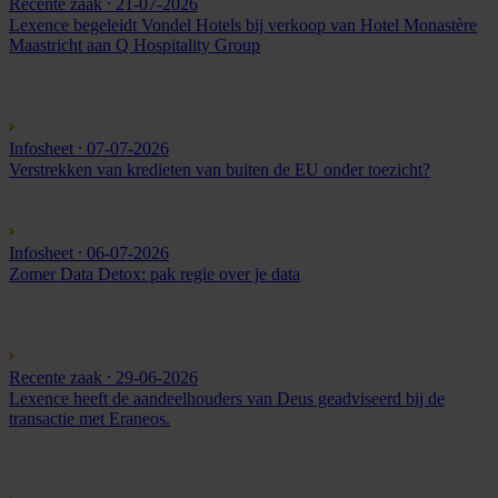
Recente zaak
⸱ 21-07-2026
Lexence begeleidt Vondel Hotels bij verkoop van Hotel Monastère
Maastricht aan Q Hospitality Group
Infosheet
⸱ 07-07-2026
Verstrekken van kredieten van buiten de EU onder toezicht?
Infosheet
⸱ 06-07-2026
Zomer Data Detox: pak regie over je data
Recente zaak
⸱ 29-06-2026
Lexence heeft de aandeelhouders van Deus geadviseerd bij de
transactie met Eraneos.