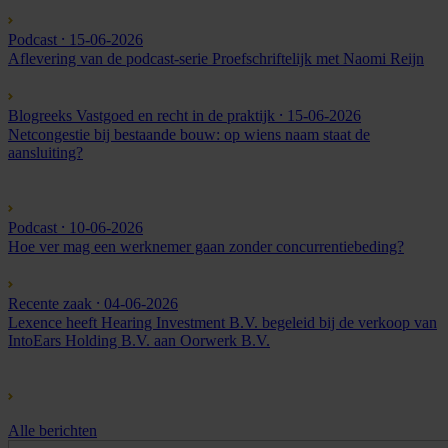
Podcast
⸱ 15-06-2026
Aflevering van de podcast-serie Proefschriftelijk met Naomi Reijn
Blogreeks Vastgoed en recht in de praktijk
⸱ 15-06-2026
Netcongestie bij bestaande bouw: op wiens naam staat de
aansluiting?
Podcast
⸱ 10-06-2026
Hoe ver mag een werknemer gaan zonder concurrentiebeding?
Recente zaak
⸱ 04-06-2026
Lexence heeft Hearing Investment B.V. begeleid bij de verkoop van
IntoEars Holding B.V. aan Oorwerk B.V.
Alle berichten