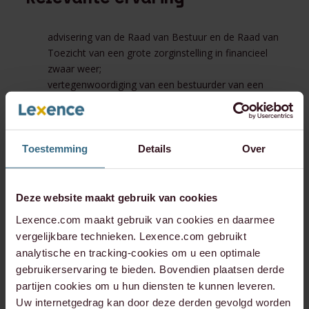
advisering van de Raad van Bestuur en de Raad van
Toezicht van een grote zorginstelling in financieel
zwaar weer;
vertegenwoordiging van een bestuurder van een
failliete vastgoedonderneming in een
aansprakelijkheidsprocedure ingesteld door een
onbetaald gebleven schuldeiser;
advisering van een woningcorporatie in verband met
Toestemming
Details
Over
de onbehoorlijke taakvervulling van haar
bestuurder;procederen tegen een
bestuurdersaansprakelijkheidsverzekeraar in
Deze website maakt gebruik van cookies
verband met een geschil over de
Lexence.com maakt gebruik van cookies en daarmee
verzekeringsdekking;
vergelijkbare technieken. Lexence.com gebruikt
procederen tegen een
analytische en tracking-cookies om u een optimale
bestuurdersaansprakelijkheidsverzekeraar in
gebruikerservaring te bieden. Bovendien plaatsen derde
verband met een geschil over de
partijen cookies om u hun diensten te kunnen leveren.
verzekeringsdekking; en
Uw internetgedrag kan door deze derden gevolgd worden
vertegenwoordiging van een trustbestuurder in een