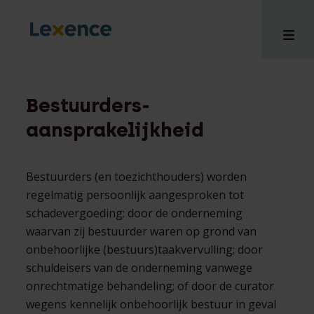
Bestuurders-
aansprakelijkheid
en
ons
tises
Bestuurders (en toezichthouders) worden
n bij
regelmatig persoonlijk aangesproken tot
hts
schadevergoeding: door de onderneming
waarvan zij bestuurder waren op grond van
i
onbehoorlijke (bestuurs)taakvervulling; door
ct
schuldeisers van de onderneming vanwege
onrechtmatige behandeling; of door de curator
wegens kennelijk onbehoorlijk bestuur in geval