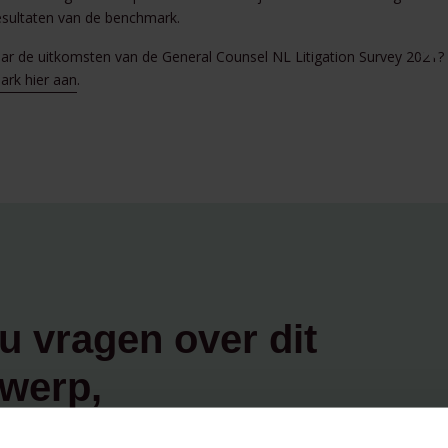
esultaten van de benchmark.
r de uitkomsten van de General Counsel NL Litigation Survey 2021?
rk hier aan
.
u vragen over dit
werp,
contact op: