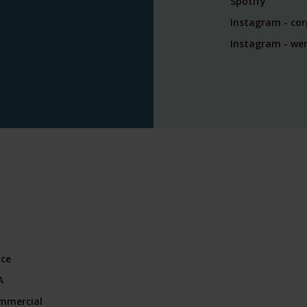
Spotify
Instagram - co
Instagram - wer
nce
A
mmercial