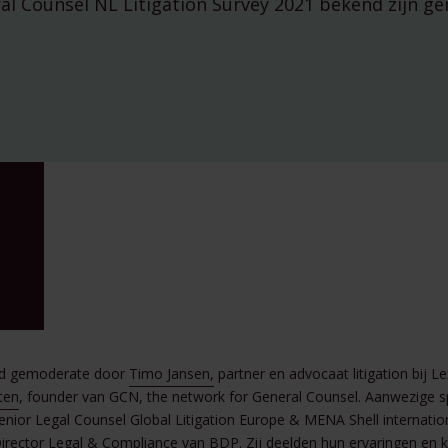
al Counsel NL Litigation Survey 2021 bekend zijn g
managementparticipaties
Digitale Compliance Roadma
Tools
rd gemoderate door
Timo Jansen,
partner en advocaat litigation bij L
ESG Wetwijzer
ten
, founder van GCN, the network for General Counsel. Aanwezige 
Transitievergoeding bereke
Senior Legal Counsel Global Litigation Europe & MENA Shell internati
Alle tools
Director Legal & Compliance van BDP. Zij deelden hun ervaringen en k