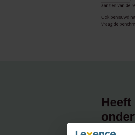
aanzien van de r
Ook benieuwd naa
Vraag de benchma
Heeft 
onder
neem 