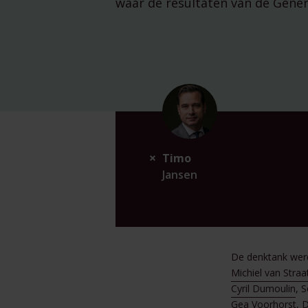
waar de resultaten van de Gener
Timo
Jansen
De denktank we
Michiel van Straa
Cyril Dumoulin
, 
Gea Voorhorst
, 