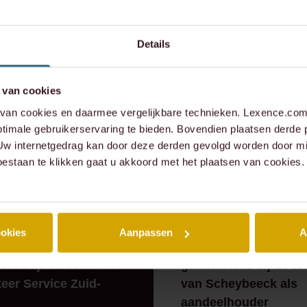
Details
xence.com
573 6736
 van cookies
an cookies en daarmee vergelijkbare technieken. Lexence.com 
timale gebruikerservaring te bieden. Bovendien plaatsen derde 
 Uw internetgedrag kan door deze derden gevolgd worden door mi
oestaan te klikken gaat u akkoord met het plaatsen van cookies.
 ZAAK
⸱ 24-07-2026
RECENTE ZAAK
⸱ 22-07-20
ookies
Aanpassen
A
 heeft Caddenz
Lexence heeft Sande
eerd bij de overname
geadviseerd bij de to
eer Service Zuid-
van Scheybeeck als
aandeelhouder