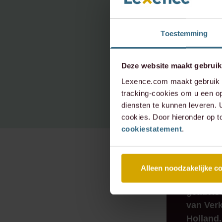
Toestemming
info@le
+31 20 
Deze website maakt gebruik
Lexence.com maakt gebruik v
tracking-cookies om u een op
diensten te kunnen leveren.
cookies. Door hieronder op t
cookiestatement
.
RECENTE
Alleen noodzakelijke c
Lexence
geadvis
van Verk
Holland.