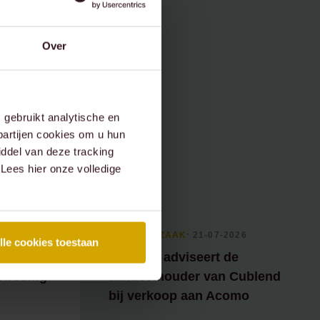
Over
gebruikt analytische en
partijen cookies om u hun
ddel van deze tracking
 Lees hier onze volledige
26
RECENTE ZAAK
⸱ 21-07-2026
lle cookies toestaan
e Groen
Lexence adviseert de
etreding
aandeelhouder van Cublend
bij verkoop aan Acomo