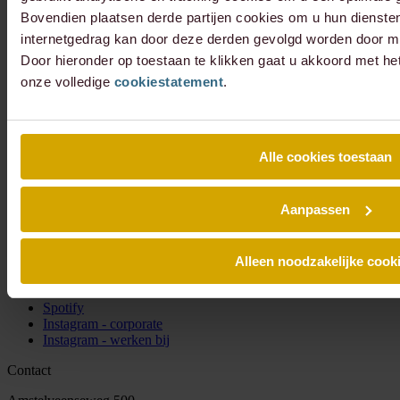
Bovendien plaatsen derde partijen cookies om u hun dienste
internetgedrag kan door deze derden gevolgd worden door mi
Door hieronder op toestaan te klikken gaat u akkoord met he
onze volledige
cookiestatement
.
Alle cookies toestaan
Aanpassen
Schrijf je in voor onze nieuwsbrief en blijf altijd op de hoogte van
de laatste Lexence nieuwtjes.
Alleen noodzakelijke cook
Social
LinkedIn
Spotify
Instagram - corporate
Instagram - werken bij
Contact