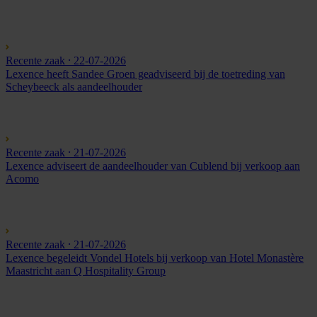
Recente zaak
⸱ 22-07-2026
Lexence heeft Sandee Groen geadviseerd bij de toetreding van
Scheybeeck als aandeelhouder
Recente zaak
⸱ 21-07-2026
Lexence adviseert de aandeelhouder van Cublend bij verkoop aan
Acomo
Recente zaak
⸱ 21-07-2026
Lexence begeleidt Vondel Hotels bij verkoop van Hotel Monastère
Maastricht aan Q Hospitality Group