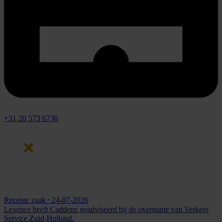
+31 20 573 6736
Recente zaak
⸱ 24-07-2026
Lexence heeft Caddenz geadviseerd bij de overname van Verkeer
Service Zuid-Holland.