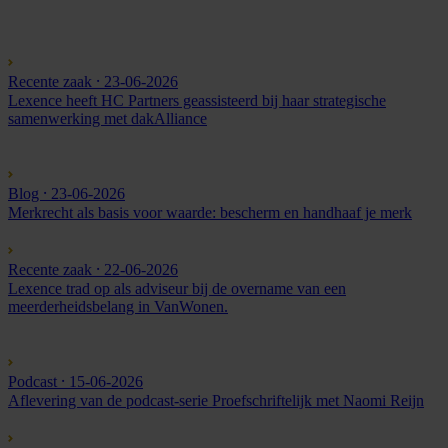
Recente zaak
⸱ 23-06-2026
Lexence heeft HC Partners geassisteerd bij haar strategische
samenwerking met dakAlliance
Blog
⸱ 23-06-2026
Merkrecht als basis voor waarde: bescherm en handhaaf je merk
Recente zaak
⸱ 22-06-2026
Lexence trad op als adviseur bij de overname van een
meerderheidsbelang in VanWonen.
Podcast
⸱ 15-06-2026
Aflevering van de podcast-serie Proefschriftelijk met Naomi Reijn