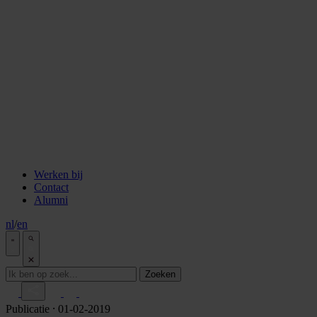
staken
Aflevering 6: Van de Wisselbank tot crypto
Aflevering 7: De notaris als brug tussen vertrouwen en
vooruitgang
Aflevering 8: De stad als juridisch bouwwerk
Aflevering 9: Van bakstenen tot belegging
Aflevering 10: De prijs van risico
Aflevering 11: Van Digitale stad tot AI
Alle podcast afleveringen
Tools
ESG Wetwijzer
Transitievergoeding berekenen
Alle tools
Werken bij
Contact
Alumni
nl
/
en
Zoeken
Publicatie
⸱ 01-02-2019