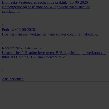
Blogreeks Vastgoed en recht in de praktijk
⸱ 15-06-2026
Netcongestie bij bestaande bouw: op wiens naam staat de
aansluiting?
Podcast
⸱ 10-06-2026
Hoe ver mag een werknemer gaan zonder concurrentiebeding?
Recente zaak
⸱ 04-06-2026
Lexence heeft Hearing Investment B.V. begeleid bij de verkoop van
IntoEars Holding B.V. aan Oorwerk B.V.
Alle berichten