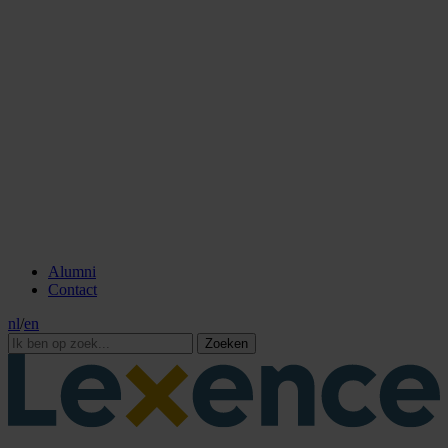
Alumni
Contact
nl
/
en
Zoeken