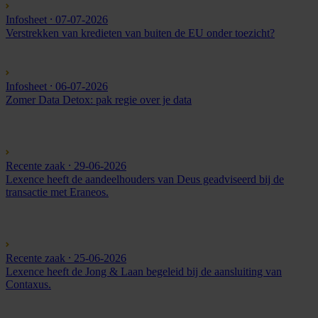
Infosheet
⸱ 07-07-2026
Verstrekken van kredieten van buiten de EU onder toezicht?
Infosheet
⸱ 06-07-2026
Zomer Data Detox: pak regie over je data
Recente zaak
⸱ 29-06-2026
Lexence heeft de aandeelhouders van Deus geadviseerd bij de
transactie met Eraneos.
Recente zaak
⸱ 25-06-2026
Lexence heeft de Jong & Laan begeleid bij de aansluiting van
Contaxus.