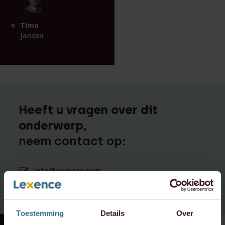
Timo
Jansen
Heeft u vragen over dit
onderwerp,
neem contact op:
info@lexence.com
+31 20 573 6736
Toestemming
Details
Over