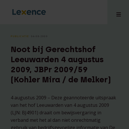
PUBLICATIE
⸱ 04-08-2009
Noot bij Gerechtshof
en
Leeuwarden 4 augustus
ons
2009, JBPr 2009/59
tises
(Kohler Mira / de Melker)
n bij
hts
i
4 augustus 2009 – Deze geannoteerde uitspraak
ct
van het hof Leeuwarden van 4 augustus 2009
(LJN: BJ4901) draait om bewijsvergaring in
verband met het al dan niet onrechtmatig
gebruik van bedrijfsgevoelige informatie van De