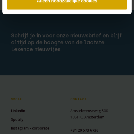
Alleen noodzakelijke cookies
Schrijf je in voor onze nieuwsbrief en blijf
altijd op de hoogte van de laatste
Lexence nieuwtjes.
SOCIAL
CONTACT
LinkedIn
Amstelveenseweg 500
1081 KL Amsterdam
Spotify
Instagram - corporate
+31 20 573 6736