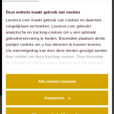
RECENTE ZAAK
⸱ 24-07-2026
RECENTE ZAAK
⸱ 22-07-2026
Lexence heeft
Lexence heeft
Deze website maakt gebruik van cookies
Caddenz
Sandee Groen
Lexence.com maakt gebruik van cookies en daarmee
geadviseerd bij de
geadviseerd bij de
vergelijkbare technieken. Lexence.com gebruikt
overname van
toetreding van
analytische en tracking-cookies om u een optimale
Verkeer Service
Scheybeeck als
gebruikerservaring te bieden. Bovendien plaatsen derde
partijen cookies om u hun diensten te kunnen leveren.
Zuid-Holland.
aandeelhouder
Uw internetgedrag kan door deze derden gevolgd worden
door middel van deze tracking cookies. Door hieronder
op toestaan te klikken gaat u akkoord met het plaatsen
van cookies. Lees hier onze volledige
cookiestatement
.
Alle cookies toestaan
Aanpassen