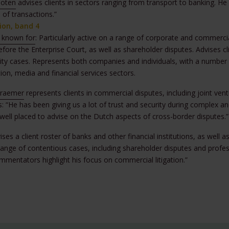
ooten
advises clients in sectors ranging from transport to banking. He
 of transactions.”
ion, band 4
 known for
: Particularly active on a range of corporate and commerci
efore the Enterprise Court, as well as shareholder disputes. Advises cl
ility cases. Represents both companies and individuals, with a number 
ion, media and financial services sectors.
raemer
represents clients in commercial disputes, including joint ventu
s: “He has been giving us a lot of trust and security during complex and
s well placed to advise on the Dutch aspects of cross-border disputes.”
ses a client roster of banks and other financial institutions, as well as
 range of contentious cases, including shareholder disputes and professi
mentators highlight his focus on commercial litigation.”