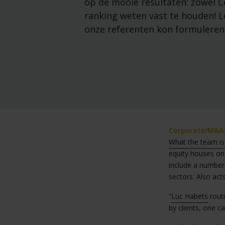
op de mooie resultaten: zowel C
ranking weten vast te houden! L
onze referenten kon formuleren
Corporate/M&A:
What the team is
equity houses on
include a number
sectors. Also act
“
Luc Habets
routi
by clients, one c