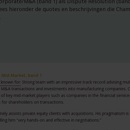
orporate/M&A (band 1) als Dispute Resolution (band
managementparticipa
Digitale Compliance
ees hieronder de quotes en beschrijvingen die Cham
.
 Mid-Market, band 1
 known for:
Strong team with an impressive track record advising mult
 M&A transactions and investments into manufacturing companies. Cl
 of key mid-market players such as companies in the financial servi
Tools
s for shareholders on transactions.
nely assists private equity clients with acquisitions. His pragmatism 
ESG Wetwijzer
Transitievergoeding 
alling him “very hands-on and effective in negotiations.”
Alle tools