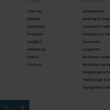
SITEMAP
EXPERTISES
Over ons
Arbeidsrecht
Mensen
Banking & Fina
Expertises
Corporate / M&
Podcasts
Corporate & Co
Insights
Huurrecht
Werken bij
Litigation
Events
Notariaat onde
Contact
Notariaat vast
Omgevingsrech
Technology & D
Vastgoedontwikk
© 2026 Lexence