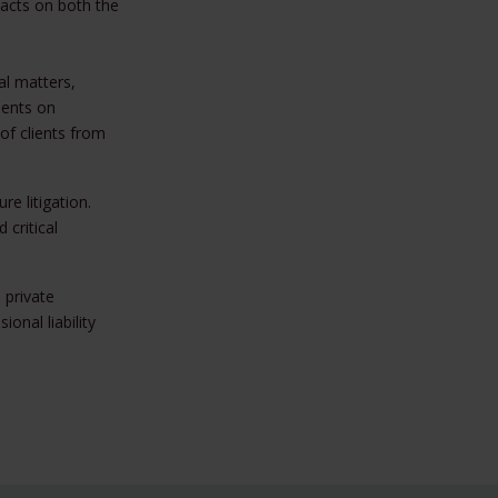
 acts on both the
al matters,
ients on
of clients from
re litigation.
 critical
 private
onal liability