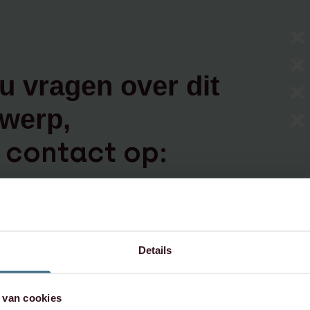
u vragen over dit
werp,
contact op:
xence.com
Details
573 6736
 van cookies