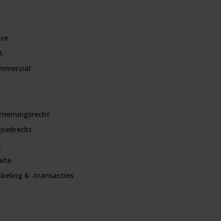
nce
A
mmercial
rnemingsrecht
goedrecht
t
ata
eling & -transacties