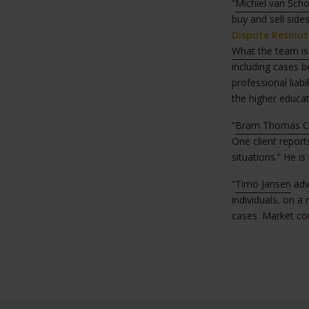
“
Michiel van Sch
buy and sell sides
Dispute Resolut
What the team is
including cases b
professional liab
the higher educat
“
Bram Thomas C
One client report
situations.” He i
“
Timo Jansen
advi
individuals, on a
cases. Market com