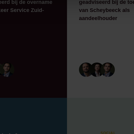
eerd bij de overname
geadviseerd bij de to
eer Service Zuid-
van Scheybeeck als
aandeelhouder
SOCIAL