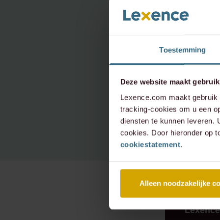
onder
neem 
Toestemming
info@le
Deze website maakt gebruik
+31 20 
Lexence.com maakt gebruik v
tracking-cookies om u een op
diensten te kunnen leveren.
cookies. Door hieronder op t
cookiestatement
.
Alleen noodzakelijke c
RECENTE
Lexence