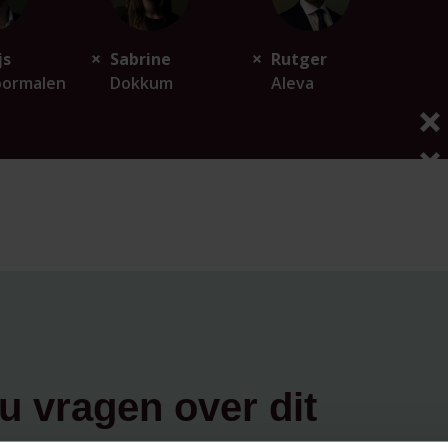
js
Sabrine
Rutger
oormalen
Dokkum
Aleva
u vragen over dit