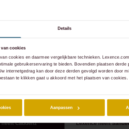
werp,
contact op:
Details
xence.com
 van cookies
573 6736
an cookies en daarmee vergelijkbare technieken. Lexence.com 
timale gebruikerservaring te bieden. Bovendien plaatsen derde 
 Uw internetgedrag kan door deze derden gevolgd worden door mi
oestaan te klikken gaat u akkoord met het plaatsen van cookies.
ookies
Aanpassen
A
 ZAAK
⸱ 24-07-2026
RECENTE ZAAK
⸱ 22-07-20
 heeft Caddenz
Lexence heeft Sande