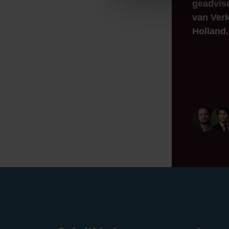
geadvis
van Verk
Holland.