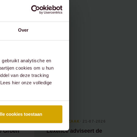
Over
gebruikt analytische en
partijen cookies om u hun
ddel van deze tracking
 Lees hier onze volledige
lle cookies toestaan
26
RECENTE ZAAK
⸱ 21-07-2026
e Groen
Lexence adviseert de