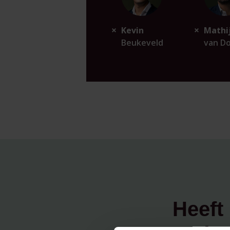
Kevin
Mathi
Beukeveld
van D
Heeft 