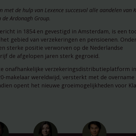
managementparticipaties
Digitale Compliance Roadma
 met de hulp van Lexence succesvol alle aandelen van 
n de Ardonagh Group.
ericht in 1854 en gevestigd in Amsterdam, is een t
het gebied van verzekeringen en pensioenen. Onder
en sterke positie verworven op de Nederlandse
ijf de afgelopen jaren sterk gegroeid.
 onafhankelijke verzekeringsdistributieplatform in
20-makelaar wereldwijd, versterkt met de overname 
dien opent het nieuwe groeimogelijkheden voor Kla
Tools
ESG Wetwijzer
Transitievergoeding bereke
Alle tools