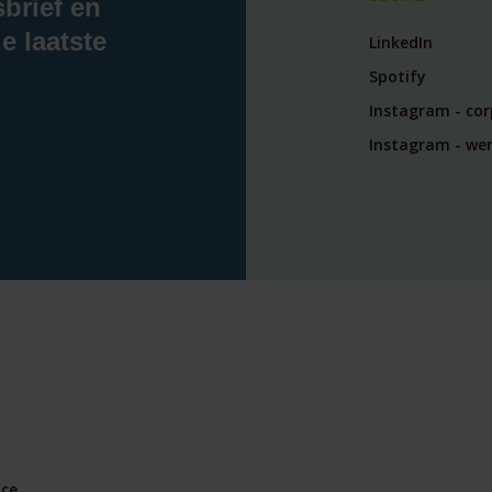
sbrief en
e laatste
LinkedIn
Spotify
Instagram - co
Instagram - wer
nce