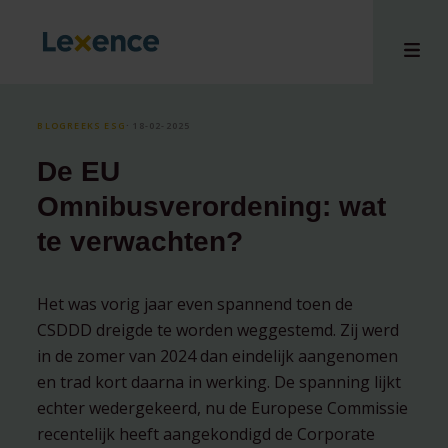
BLOGREEKS ESG
⸱ 18-02-2025
De EU
en
Omnibusverordening: wat
ons
te verwachten?
tises
n bij
hts
Het was vorig jaar even spannend toen de
CSDDD dreigde te worden weggestemd. Zij werd
i
in de zomer van 2024 dan eindelijk aangenomen
ct
en trad kort daarna in werking. De spanning lijkt
echter wedergekeerd, nu de Europese Commissie
recentelijk heeft aangekondigd de Corporate