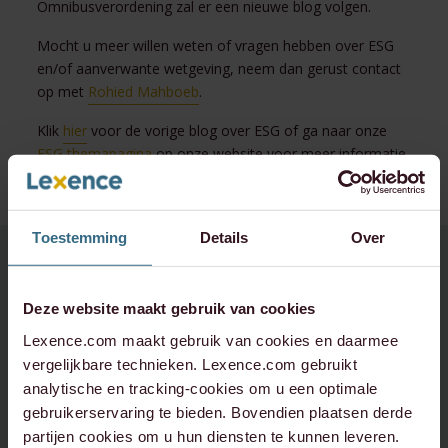
Omnibusverordening zal er een nieuwe blog volgen.
Mocht u meer willen weten of vragen hebben over ESG
en/of aanverwante wetgeving, neem dan gerust contact
op met
Rohied Mahboeb
.
Klik
hier
voor de vorige blog over ESG of ga naar onze
ESG themapagina
op onze website voor meer informatie
over dit onderwerp.
Toestemming
Details
Over
Heeft u vragen over dit
onderwerp,
Deze website maakt gebruik van cookies
neem contact op:
Lexence.com maakt gebruik van cookies en daarmee
vergelijkbare technieken. Lexence.com gebruikt
analytische en tracking-cookies om u een optimale
Rohied Mahboeb
gebruikerservaring te bieden. Bovendien plaatsen derde
partijen cookies om u hun diensten te kunnen leveren.
r.mahboeb@lexence.com