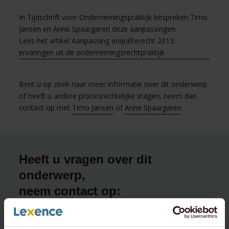
In Tijdschrift voor Ondernemingspraktijk bespreken Timo
Jansen en Anne Spaargaren deze aanpassingen.
Lees het artikel Aanpassing enquêterecht 2013:
ervaringen uit de ondernemingsrechtpraktijk
.
Bent u op zoek naar meer informatie over dit onderwerp
of heeft u andere procesrechtelijke vragen, neem dan
contact op met
Timo Jansen
of
Anne Spaargaren
.
Heeft u vragen over dit
onderwerp,
neem contact op:
info@lexence.com