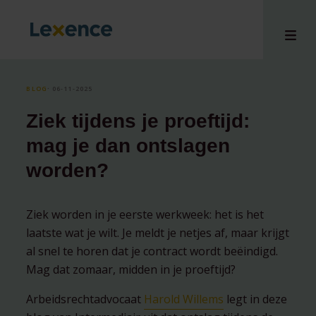
BLOG
⸱ 06-11-2025
Ziek tijdens je proeftijd:
en
mag je dan ontslagen
ons
worden?
tises
n bij
hts
Ziek worden in je eerste werkweek: het is het
laatste wat je wilt. Je meldt je netjes af, maar krijgt
i
al snel te horen dat je contract wordt beëindigd.
ct
Mag dat zomaar, midden in je proeftijd?
Arbeidsrechtadvocaat
Harold Willems
legt in deze