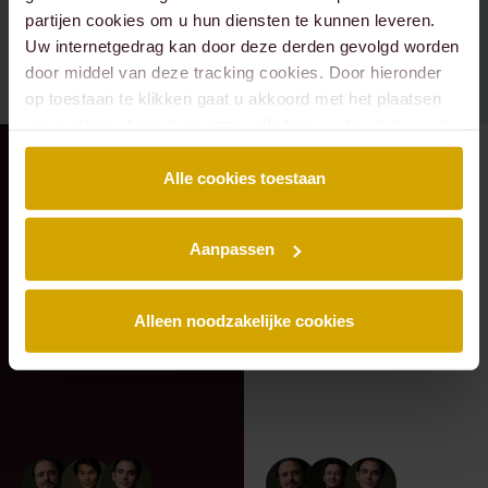
partijen cookies om u hun diensten te kunnen leveren.
Uw internetgedrag kan door deze derden gevolgd worden
door middel van deze tracking cookies. Door hieronder
op toestaan te klikken gaat u akkoord met het plaatsen
van cookies. Lees hier onze volledige
cookiestatement
.
RECENTE ZAAK
⸱ 24-07-2026
RECENTE ZAAK
⸱ 22-07-2026
Alle cookies toestaan
Lexence heeft
Lexence heeft
Caddenz
Sandee Groen
Aanpassen
geadviseerd bij de
geadviseerd bij de
overname van
toetreding van
Verkeer Service Zuid-
Scheybeeck als
Alleen noodzakelijke cookies
Holland.
aandeelhouder