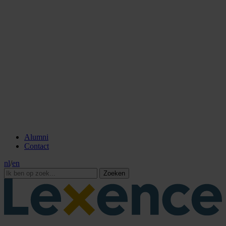
Alumni
Contact
nl
/
en
Zoeken