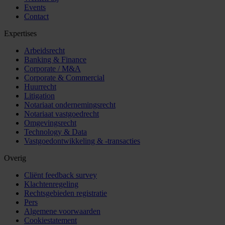
Events
Contact
Expertises
Arbeidsrecht
Banking & Finance
Corporate / M&A
Corporate & Commercial
Huurrecht
Litigation
Notariaat ondernemingsrecht
Notariaat vastgoedrecht
Omgevingsrecht
Technology & Data
Vastgoedontwikkeling & -transacties
Overig
Cliënt feedback survey
Klachtenregeling
Rechtsgebieden registratie
Pers
Algemene voorwaarden
Cookiestatement