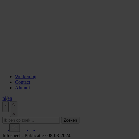
staken
Aflevering 6: Van de Wisselbank tot crypto
Aflevering 7: De notaris als brug tussen vertrouwen en
vooruitgang
Aflevering 8: De stad als juridisch bouwwerk
Aflevering 9: Van bakstenen tot belegging
Aflevering 10: De prijs van risico
Aflevering 11: Van Digitale stad tot AI
Alle podcast afleveringen
Tools
ESG Wetwijzer
Transitievergoeding berekenen
Alle tools
Werken bij
Contact
Alumni
nl
/
en
Zoeken
Infosheet
- Publicatie
⸱ 08-03-2024