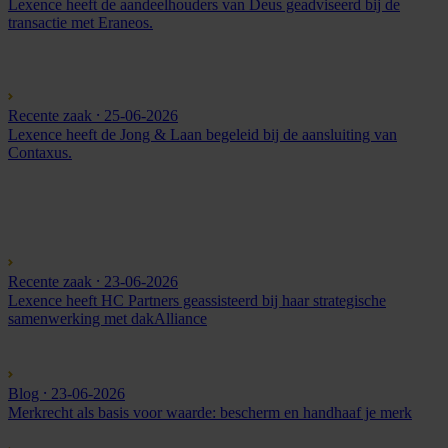
Lexence heeft de aandeelhouders van Deus geadviseerd bij de
transactie met Eraneos.
Recente zaak
⸱ 25-06-2026
Lexence heeft de Jong & Laan begeleid bij de aansluiting van
Contaxus.
Recente zaak
⸱ 23-06-2026
Lexence heeft HC Partners geassisteerd bij haar strategische
samenwerking met dakAlliance
Blog
⸱ 23-06-2026
Merkrecht als basis voor waarde: bescherm en handhaaf je merk