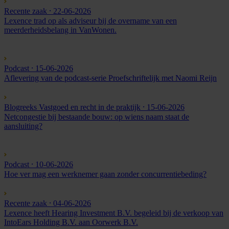
Recente zaak
⸱ 22-06-2026
Lexence trad op als adviseur bij de overname van een
meerderheidsbelang in VanWonen.
Podcast
⸱ 15-06-2026
Aflevering van de podcast-serie Proefschriftelijk met Naomi Reijn
Blogreeks Vastgoed en recht in de praktijk
⸱ 15-06-2026
Netcongestie bij bestaande bouw: op wiens naam staat de
aansluiting?
Podcast
⸱ 10-06-2026
Hoe ver mag een werknemer gaan zonder concurrentiebeding?
Recente zaak
⸱ 04-06-2026
Lexence heeft Hearing Investment B.V. begeleid bij de verkoop van
IntoEars Holding B.V. aan Oorwerk B.V.