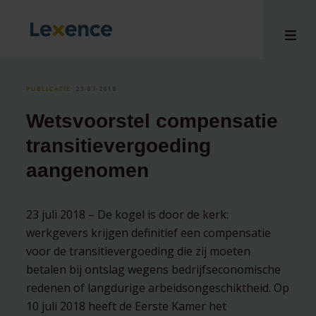
PUBLICATIE
⸱ 23-07-2018
Wetsvoorstel compensatie
en
transitievergoeding
ons
aangenomen
tises
n bij
hts
23 juli 2018 – De kogel is door de kerk:
werkgevers krijgen definitief een compensatie
i
voor de transitievergoeding die zij moeten
ct
betalen bij ontslag wegens bedrijfseconomische
redenen of langdurige arbeidsongeschiktheid. Op
10 juli 2018 heeft de Eerste Kamer het