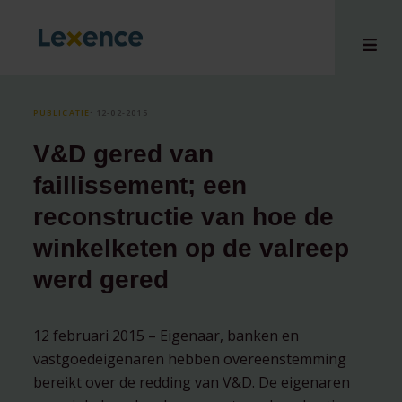
PUBLICATIE
⸱ 12-02-2015
V&D gered van
en
faillissement; een
ons
reconstructie van hoe de
tises
winkelketen op de valreep
n bij
hts
werd gered
i
ct
​12 februari 2015 – Eigenaar, banken en
vastgoedeigenaren hebben overeenstemming
bereikt over de redding van V&D. De eigenaren