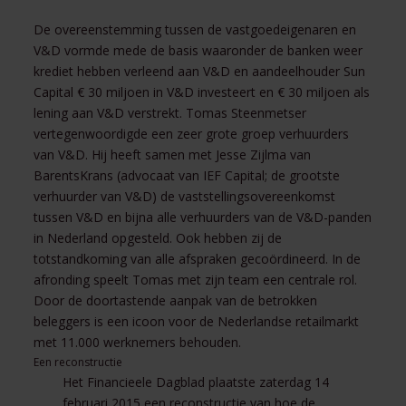
De overeenstemming tussen de vastgoedeigenaren en
V&D vormde mede de basis waaronder de banken weer
krediet hebben verleend aan V&D en aandeelhouder Sun
Capital € 30 miljoen in V&D investeert en € 30 miljoen als
lening aan V&D verstrekt. Tomas Steenmetser
vertegenwoordigde een zeer grote groep verhuurders
van V&D. Hij heeft samen met Jesse Zijlma van
BarentsKrans (advocaat van IEF Capital; de grootste
verhuurder van V&D) de vaststellingsovereenkomst
tussen V&D en bijna alle verhuurders van de V&D-panden
in Nederland opgesteld. Ook hebben zij de
totstandkoming van alle afspraken gecoördineerd. In de
afronding speelt Tomas met zijn team een centrale rol.
Door de doortastende aanpak van de betrokken
beleggers is een icoon voor de Nederlandse retailmarkt
met 11.000 werknemers behouden.
Een reconstructie
Het Financieele Dagblad plaatste zaterdag 14
februari 2015 een reconstructie van hoe de