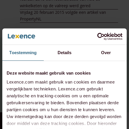
winkelketen op de valreep werd gered
Vrijdag 20 februari 2015 volgde een artikel van
PropertyNL
Heeft u vragen over dit
Toestemming
Details
Over
onderwerp,
neem contact op:
Deze website maakt gebruik van cookies
Lexence.com maakt gebruik van cookies en daarmee
info@lexence.com
vergelijkbare technieken. Lexence.com gebruikt
analytische en tracking-cookies om u een optimale
+31 20 573 6736
gebruikerservaring te bieden. Bovendien plaatsen derde
partijen cookies om u hun diensten te kunnen leveren.
Uw internetgedrag kan door deze derden gevolgd worden
door middel van deze tracking cookies. Door hieronder
RECENTE ZAAK
⸱ 24-07-2026
RECENTE ZAAK
⸱ 22-07-2026