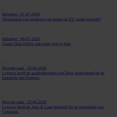
Infosheet
⸱ 07-07-2026
Verstrekken van kredieten van buiten de EU onder toezicht?
Infosheet
⸱ 06-07-2026
Zomer Data Detox: pak regie over je data
Recente zaak
⸱ 29-06-2026
Lexence heeft de aandeelhouders van Deus geadviseerd bij de
transactie met Eraneos.
Recente zaak
⸱ 25-06-2026
Lexence heeft de Jong & Laan begeleid bij de aansluiting van
Contaxus.