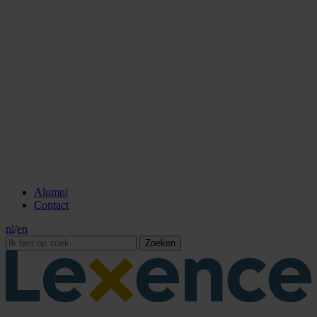
Alumni
Contact
nl
/
en
Zoeken