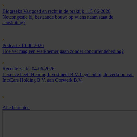
Blogreeks Vastgoed en recht in de praktijk
⸱ 15-06-2026
Netcongestie bij bestaande bouw: op wiens naam staat de
aansluiting?
Podcast
⸱ 10-06-2026
Hoe ver mag een werknemer gaan zonder concurrentiebeding?
Recente zaak
⸱ 04-06-2026
Lexence heeft Hearing Investment B.V. begeleid bij de verkoop van
IntoEars Holding B.V. aan Oorwerk B.V.
Alle berichten