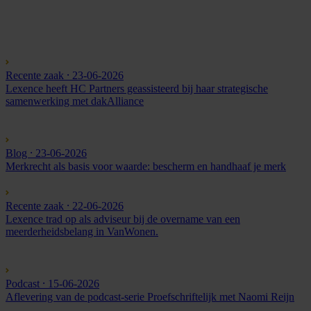
Recente zaak
⸱ 23-06-2026
Lexence heeft HC Partners geassisteerd bij haar strategische
samenwerking met dakAlliance
Blog
⸱ 23-06-2026
Merkrecht als basis voor waarde: bescherm en handhaaf je merk
Recente zaak
⸱ 22-06-2026
Lexence trad op als adviseur bij de overname van een
meerderheidsbelang in VanWonen.
Podcast
⸱ 15-06-2026
Aflevering van de podcast-serie Proefschriftelijk met Naomi Reijn