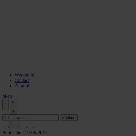
staken
Aflevering 6: Van de Wisselbank tot crypto
Aflevering 7: De notaris als brug tussen vertrouwen en
vooruitgang
Aflevering 8: De stad als juridisch bouwwerk
Aflevering 9: Van bakstenen tot belegging
Aflevering 10: De prijs van risico
Aflevering 11: Van Digitale stad tot AI
Alle podcast afleveringen
Tools
ESG Wetwijzer
Transitievergoeding berekenen
Alle tools
Werken bij
Contact
Alumni
nl
/
en
Zoeken
Publicatie
⸱ 19-06-2015