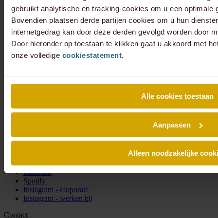
gebruikt analytische en tracking-cookies om u een optimale g
Bovendien plaatsen derde partijen cookies om u hun dienste
internetgedrag kan door deze derden gevolgd worden door mi
Door hieronder op toestaan te klikken gaat u akkoord met he
onze volledige
cookiestatement
.
Alle cookies toestaan
Aanpassen
Schrijf je in voor onze nieuwsbrief en blijf altijd op de hoogte van
de laatste Lexence nieuwtjes.
Alleen noodzakelijke cook
Social
LinkedIn
Spotify
Instagram - corporate
Instagram - werken bij
Contact