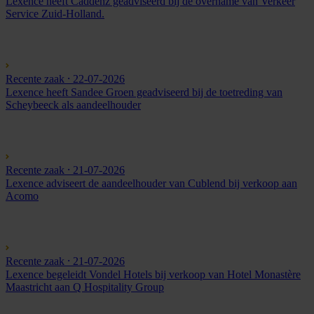
Lexence heeft Caddenz geadviseerd bij de overname van Verkeer
Service Zuid-Holland.
Recente zaak
⸱ 22-07-2026
Lexence heeft Sandee Groen geadviseerd bij de toetreding van
Scheybeeck als aandeelhouder
Recente zaak
⸱ 21-07-2026
Lexence adviseert de aandeelhouder van Cublend bij verkoop aan
Acomo
Recente zaak
⸱ 21-07-2026
Lexence begeleidt Vondel Hotels bij verkoop van Hotel Monastère
Maastricht aan Q Hospitality Group