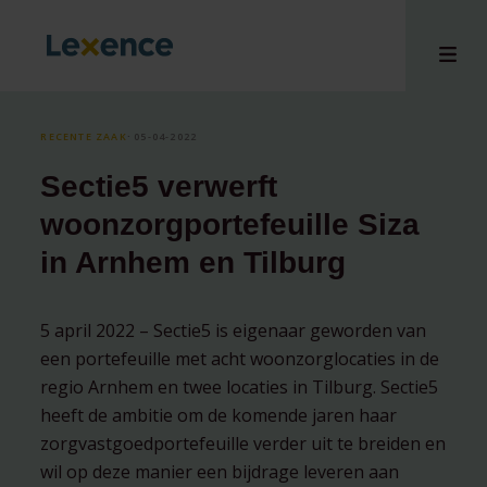
RECENTE ZAAK
⸱ 05-04-2022
Sectie5 verwerft
en
woonzorgportefeuille Siza
ons
in Arnhem en Tilburg
tises
n bij
hts
5 april 2022 – Sectie5 is eigenaar geworden van
een portefeuille met acht woonzorglocaties in de
i
regio Arnhem en twee locaties in Tilburg. Sectie5
ct
heeft de ambitie om de komende jaren haar
zorgvastgoedportefeuille verder uit te breiden en
wil op deze manier een bijdrage leveren aan