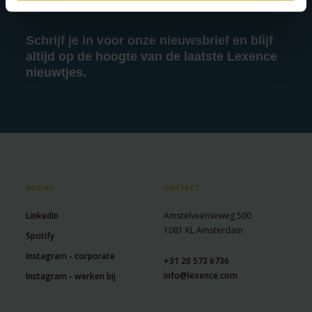
Schrijf je in voor onze nieuwsbrief en blijf
altijd op de hoogte van de laatste Lexence
nieuwtjes.
SOCIAL
CONTACT
LinkedIn
Amstelveenseweg 500
1081 KL Amsterdam
Spotify
Instagram - corporate
+31 20 573 6736
info@lexence.com
Instagram - werken bij