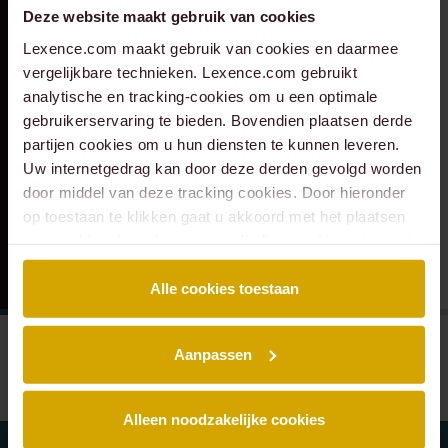
Caddenz
Sandee Groen
Deze website maakt gebruik van cookies
geadviseerd bij de
geadviseerd bij de
Lexence.com maakt gebruik van cookies en daarmee
overname van
toetreding van
vergelijkbare technieken. Lexence.com gebruikt
Verkeer Service Zuid-
Scheybeeck als
analytische en tracking-cookies om u een optimale
Holland.
aandeelhouder
gebruikerservaring te bieden. Bovendien plaatsen derde
partijen cookies om u hun diensten te kunnen leveren.
Uw internetgedrag kan door deze derden gevolgd worden
door middel van deze tracking cookies. Door hieronder
op toestaan te klikken gaat u akkoord met het plaatsen
van cookies. Lees hier onze volledige
cookiestatement
.
Alle cookies toestaan
Aanpassen
Alleen noodzakelijke cookies