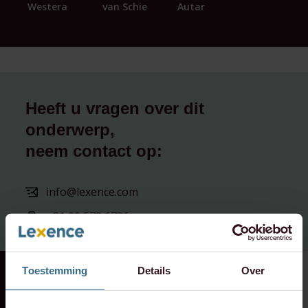
Westera
van Schie
Autar
Heeft u vragen over dit
onderwerp,
neem contact op:
info@lexence.com
+31 20 573 6736
Toestemming
Details
Over
RECENTE ZAAK
⸱ 24-07-2026
RECENTE ZAAK
⸱ 22-07-2026
Lexence heeft
Lexence heeft