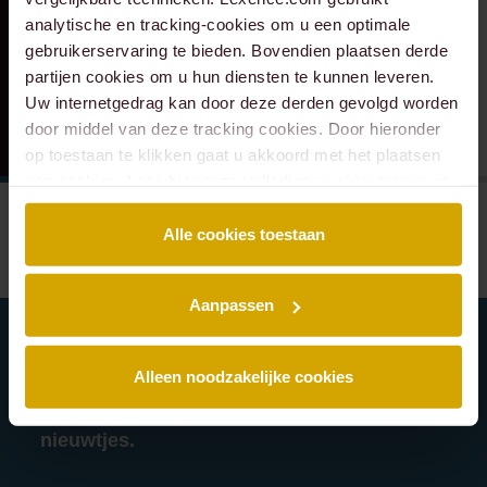
analytische en tracking-cookies om u een optimale
gebruikerservaring te bieden. Bovendien plaatsen derde
partijen cookies om u hun diensten te kunnen leveren.
Uw internetgedrag kan door deze derden gevolgd worden
door middel van deze tracking cookies. Door hieronder
op toestaan te klikken gaat u akkoord met het plaatsen
van cookies. Lees hier onze volledige
cookiestatement
.
Alle cookies toestaan
Aanpassen
Alleen noodzakelijke cookies
Schrijf je in voor onze nieuwsbrief en blijf
altijd op de hoogte van de laatste Lexence
nieuwtjes.