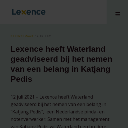
RECENTE ZAAK
⸱ 12-07-2021
Lexence heeft Waterland
en
geadviseerd bij het nemen
ons
van een belang in Katjang
tises
Pedis
n bij
hts
i
12 juli 2021 – Lexence heeft Waterland
ct
geadviseerd bij het nemen van een belang in
“Katjang Pedis”, een Nederlandse pinda- en
notenverwerker. Samen met het management
van Katjang Pedis wil Waterland een bredere