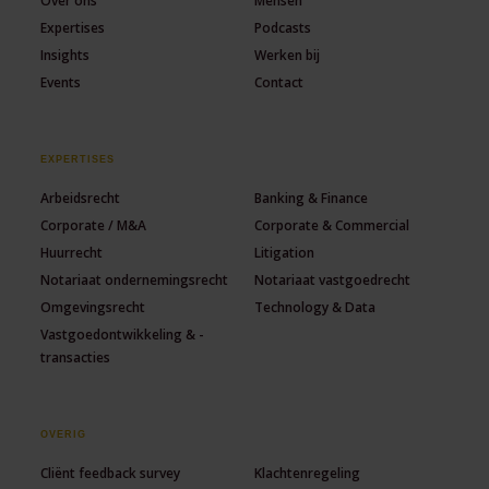
Over ons
Mensen
Expertises
Podcasts
Insights
Werken bij
Events
Contact
EXPERTISES
Arbeidsrecht
Banking & Finance
Corporate / M&A
Corporate & Commercial
Huurrecht
Litigation
Notariaat ondernemingsrecht
Notariaat vastgoedrecht
Omgevingsrecht
Technology & Data
Vastgoedontwikkeling & -
transacties
OVERIG
Cliënt feedback survey
Klachtenregeling