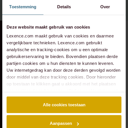
+31 20 573 6736
Toestemming
Details
Over
Deze website maakt gebruik van cookies
RECENTE ZAAK
⸱ 24-07-2026
RECENTE ZAAK
⸱ 22-07-2026
Lexence.com maakt gebruik van cookies en daarmee
Lexence heeft
Lexence heeft
vergelijkbare technieken. Lexence.com gebruikt
Caddenz
Sandee Groen
analytische en tracking-cookies om u een optimale
geadviseerd bij de
geadviseerd bij de
gebruikerservaring te bieden. Bovendien plaatsen derde
overname van
toetreding van
partijen cookies om u hun diensten te kunnen leveren.
Verkeer Service
Scheybeeck als
Uw internetgedrag kan door deze derden gevolgd worden
door middel van deze tracking cookies. Door hieronder
Zuid-Holland.
aandeelhouder
op toestaan te klikken gaat u akkoord met het plaatsen
van cookies. Lees hier onze volledige
cookiestatement
.
Alle cookies toestaan
Aanpassen