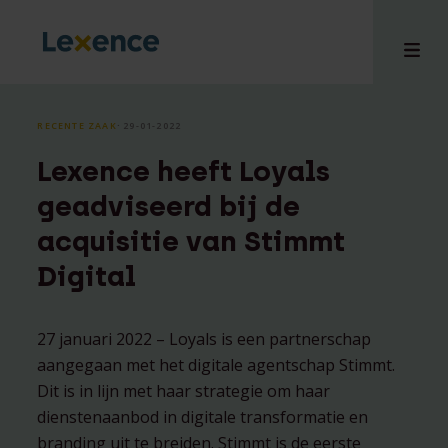
RECENTE ZAAK
⸱ 29-01-2022
Lexence heeft Loyals
en
geadviseerd bij de
ons
acquisitie van Stimmt
tises
Digital
n bij
hts
i
27 januari 2022 – Loyals is een partnerschap
ct
aangegaan met het digitale agentschap Stimmt.
Dit is in lijn met haar strategie om haar
dienstenaanbod in digitale transformatie en
branding uit te breiden. Stimmt is de eerste