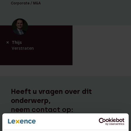
Corporate / M&A
Thijs
Verstraten
Heeft u vragen over dit
onderwerp,
neem contact op:
info@lexence.com