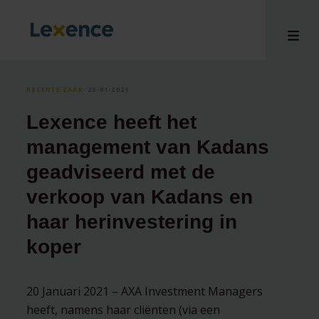
RECENTE ZAAK
⸱ 20-01-2021
Lexence heeft het
en
management van Kadans
ons
geadviseerd met de
tises
verkoop van Kadans en
n bij
hts
haar herinvestering in
i
koper
ct
20 Januari 2021 – AXA Investment Managers
heeft, namens haar cliënten (via een