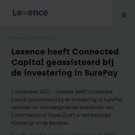
RECENTE ZAAK
⸱ 03-11-2021
Lexence heeft Connected
en
Capital geassisteerd bij
ons
de investering in SurePay
tises
n bij
hts
3 november 2021 – Lexence heeft Connected
Capital geassisteerd bij de investering in SurePay,
i
uitvinder en toonaangevende leverancier van
ct
Confirmation of Payee (CoP) in het Verenigd
Koninkrijk en de Benelux.