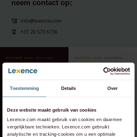
neem contact op:
info@lexence.com
+31 20 573 6736
RECENTE ZAAK
⸱ 24-07-2026
RECENTE ZAAK
⸱ 22-07-2026
Lexence heeft
Lexence heeft
Caddenz
Sandee Groen
geadviseerd bij de
geadviseerd bij de
Toestemming
Details
Over
overname van
toetreding van
Verkeer Service Zuid-
Scheybeeck als
Holland.
aandeelhouder
Deze website maakt gebruik van cookies
Lexence.com maakt gebruik van cookies en daarmee
vergelijkbare technieken. Lexence.com gebruikt
analytische en tracking-cookies om u een optimale