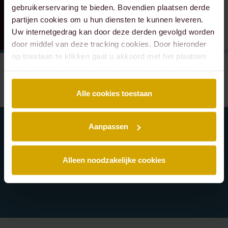
gebruikerservaring te bieden. Bovendien plaatsen derde
partijen cookies om u hun diensten te kunnen leveren.
Uw internetgedrag kan door deze derden gevolgd worden
door middel van deze tracking cookies. Door hieronder
op toestaan te klikken gaat u akkoord met het plaatsen
van cookies. Lees hier onze volledige
cookiestatement
.
Alle cookies toestaan
Aanpassen
Schrijf je in voor onze nieuwsbrief en blijf
Alleen noodzakelijke cookies
altijd op de hoogte van de laatste Lexence
nieuwtjes.