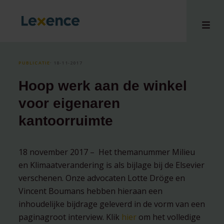
PUBLICATIE
⸱ 18-11-2017
Hoop werk aan de winkel
en
voor eigenaren
ons
kantoorruimte
tises
n bij
hts
18 november 2017 – Het themanummer Milieu
en Klimaatverandering is als bijlage bij de Elsevier
i
verschenen. Onze advocaten Lotte Dröge en
ct
Vincent Boumans hebben hieraan een
inhoudelijke bijdrage geleverd in de vorm van een
paginagroot interview. Klik
hier
om het volledige