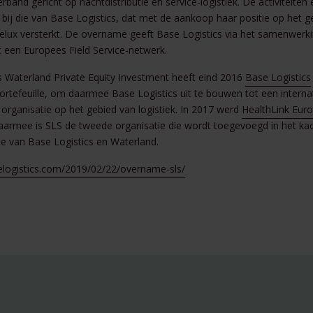
and gericht op nachtdistributie en service-logistiek. De activiteiten 
ij die van Base Logistics, dat met de aankoop haar positie op het ge
nelux versterkt. De overname geeft Base Logistics via het samenwer
 een Europees Field Service-netwerk.
s Waterland Private Equity Investment heeft eind 2016
Base Logistics
portefeuille, om daarmee Base Logistics uit te bouwen tot een interna
rganisatie op het gebied van logistiek. In 2017 werd
HealthLink Eur
rmee is SLS de tweede organisatie die wordt toegevoegd in het kad
ie van Base Logistics en Waterland.
selogistics.com/2019/02/22/overname-sls/