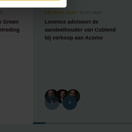
26
RECENTE ZAAK
⸱ 21-07-2026
e Groen
Lexence adviseert de
etreding
aandeelhouder van Cublend
bij verkoop aan Acomo