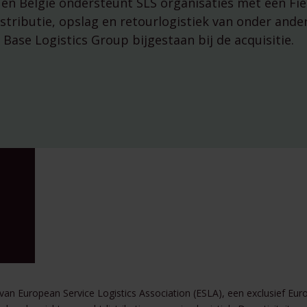
en België ondersteunt SLS organisaties met een Fiel
managementparticipaties
Digitale Compliance Roadma
istributie, opslag en retourlogistiek van onder ande
 Base Logistics Group bijgestaan bij de acquisitie.
Tools
ESG Wetwijzer
Transitievergoeding bereke
 van European Service Logistics Association (ESLA), een exclusief Eu
Alle tools