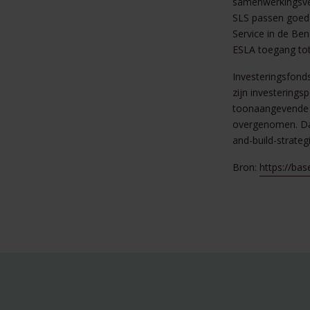
samenwerkingsverb
SLS passen goed b
Service in de Be
ESLA toegang tot
Investeringsfond
zijn investerings
toonaangevende o
overgenomen. Daa
and-build-strateg
Bron:
https://ba