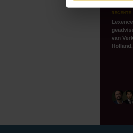
RECENTE
Lexence
geadvis
van Verk
Holland.