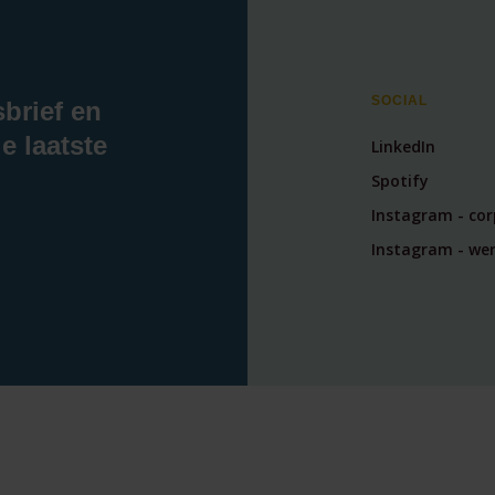
SOCIAL
sbrief en
e laatste
LinkedIn
Spotify
Instagram - co
Instagram - wer