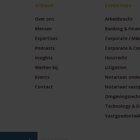
SITEMAP
EXPERTISES
Over ons
Arbeidsrecht
Mensen
Banking & Fina
Expertises
Corporate / M&
Podcasts
Corporate & Co
Insights
Huurrecht
Werken bij
Litigation
Events
Notariaat onde
Contact
Notariaat vast
Omgevingsrech
Technology & D
Vastgoedontwikk
© 2026 Lexence