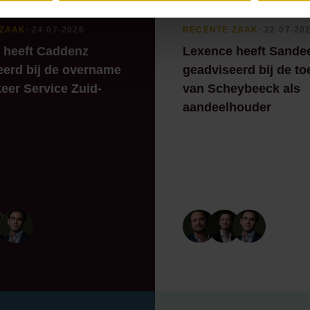
 ZAAK
⸱ 24-07-2026
RECENTE ZAAK
⸱ 22-07-20
 heeft Caddenz
Lexence heeft Sande
eerd bij de overname
geadviseerd bij de to
eer Service Zuid-
van Scheybeeck als
aandeelhouder