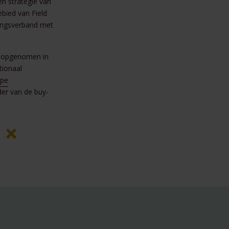
en strategie van
bied van Field
kingsverband met
opgenomen in
tionaal
ope
er van de buy-