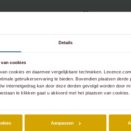
u vragen over dit
werp,
contact op:
Details
 van cookies
an cookies en daarmee vergelijkbare technieken. Lexence.com 
xence.com
timale gebruikerservaring te bieden. Bovendien plaatsen derde 
573 6736
 Uw internetgedrag kan door deze derden gevolgd worden door mi
oestaan te klikken gaat u akkoord met het plaatsen van cookies.
ookies
Aanpassen
A