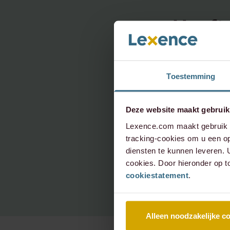
Heeft 
onder
neem 
Toestemming
Deze website maakt gebruik
Lexence.com maakt gebruik v
info@le
tracking-cookies om u een op
+31 20 
diensten te kunnen leveren.
cookies. Door hieronder op t
cookiestatement
.
Alleen noodzakelijke c