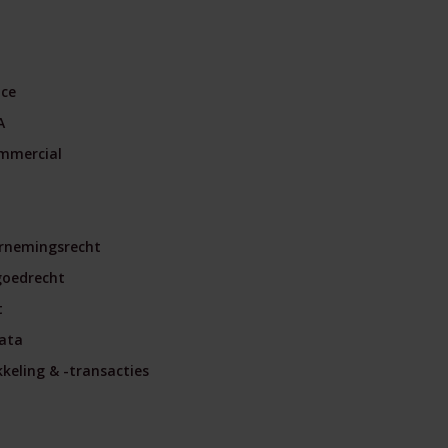
nce
A
mmercial
rnemingsrecht
goedrecht
t
ata
eling & -transacties