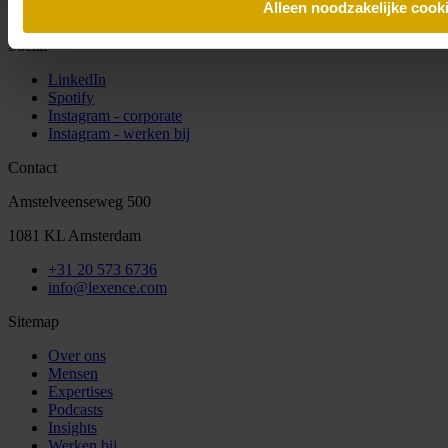
Alleen noodzakelijke cook
de laatste Lexence nieuwtjes.
Social
LinkedIn
Spotify
Instagram - corporate
Instagram - werken bij
Contact
Amstelveenseweg 500
1081 KL Amsterdam
+31 20 573 6736
info@lexence.com
Sitemap
Over ons
Mensen
Expertises
Podcasts
Insights
Werken bij