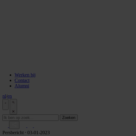
staken
Aflevering 6: Van de Wisselbank tot crypto
Aflevering 7: De notaris als brug tussen vertrouwen en
vooruitgang
Aflevering 8: De stad als juridisch bouwwerk
Aflevering 9: Van bakstenen tot belegging
Aflevering 10: De prijs van risico
Aflevering 11: Van Digitale stad tot AI
Alle podcast afleveringen
Tools
ESG Wetwijzer
Transitievergoeding berekenen
Alle tools
Werken bij
Contact
Alumni
nl
/
en
Zoeken
Persbericht
⸱ 03-01-2023