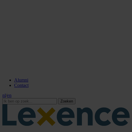
Alumni
Contact
nl
/
en
Zoeken