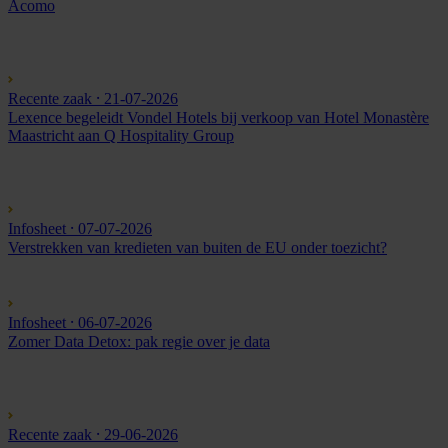
Acomo
Recente zaak
⸱ 21-07-2026
Lexence begeleidt Vondel Hotels bij verkoop van Hotel Monastère
Maastricht aan Q Hospitality Group
Infosheet
⸱ 07-07-2026
Verstrekken van kredieten van buiten de EU onder toezicht?
Infosheet
⸱ 06-07-2026
Zomer Data Detox: pak regie over je data
Recente zaak
⸱ 29-06-2026