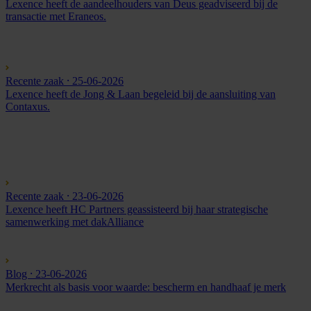
Lexence heeft de aandeelhouders van Deus geadviseerd bij de
transactie met Eraneos.
Recente zaak
⸱ 25-06-2026
Lexence heeft de Jong & Laan begeleid bij de aansluiting van
Contaxus.
Recente zaak
⸱ 23-06-2026
Lexence heeft HC Partners geassisteerd bij haar strategische
samenwerking met dakAlliance
Blog
⸱ 23-06-2026
Merkrecht als basis voor waarde: bescherm en handhaaf je merk