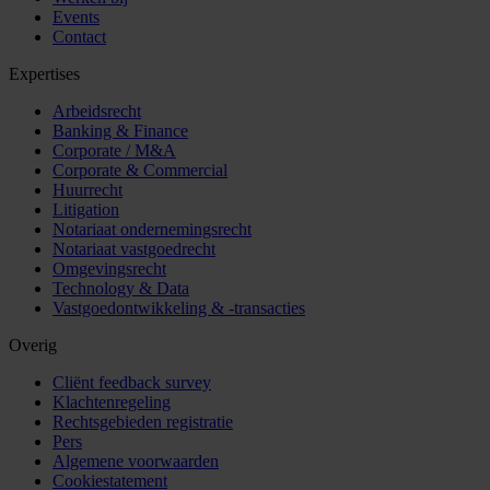
Events
Contact
Expertises
Arbeidsrecht
Banking & Finance
Corporate / M&A
Corporate & Commercial
Huurrecht
Litigation
Notariaat ondernemingsrecht
Notariaat vastgoedrecht
Omgevingsrecht
Technology & Data
Vastgoedontwikkeling & -transacties
Overig
Cliënt feedback survey
Klachtenregeling
Rechtsgebieden registratie
Pers
Algemene voorwaarden
Cookiestatement