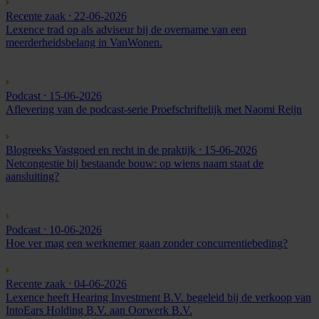
Recente zaak
⸱ 22-06-2026
Lexence trad op als adviseur bij de overname van een
meerderheidsbelang in VanWonen.
Podcast
⸱ 15-06-2026
Aflevering van de podcast-serie Proefschriftelijk met Naomi Reijn
Blogreeks Vastgoed en recht in de praktijk
⸱ 15-06-2026
Netcongestie bij bestaande bouw: op wiens naam staat de
aansluiting?
Podcast
⸱ 10-06-2026
Hoe ver mag een werknemer gaan zonder concurrentiebeding?
Recente zaak
⸱ 04-06-2026
Lexence heeft Hearing Investment B.V. begeleid bij de verkoop van
IntoEars Holding B.V. aan Oorwerk B.V.