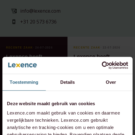
info@lexence.com
+31 20 573 6736
RECENTE ZAAK
⸱ 24-07-2026
RECENTE ZAAK
⸱ 22-07-2026
Lexence heeft
Lexence heeft
Caddenz
Sandee Groen
geadviseerd bij de
geadviseerd bij de
overname van
toetreding van
Toestemming
Details
Over
Verkeer Service Zuid-
Scheybeeck als
Holland.
aandeelhouder
Deze website maakt gebruik van cookies
Lexence.com maakt gebruik van cookies en daarmee
vergelijkbare technieken. Lexence.com gebruikt
analytische en tracking-cookies om u een optimale
gebruikerservaring te bieden. Bovendien plaatsen derde