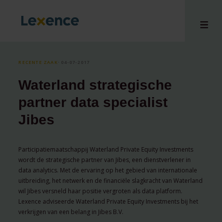
RECENTE ZAAK
⸱ 04-07-2017
Waterland strategische
en
partner data specialist
ons
Jibes
tises
n bij
hts
Participatiemaatschappij Waterland Private Equity Investments
wordt de strategische partner van Jibes, een dienstverlener in
i
data analytics. Met de ervaring op het gebied van internationale
ct
uitbreiding, het netwerk en de financiële slagkracht van Waterland
wil Jibes versneld haar positie vergroten als data platform.
Lexence adviseerde Waterland Private Equity Investments bij het
verkrijgen van een belang in Jibes B.V.