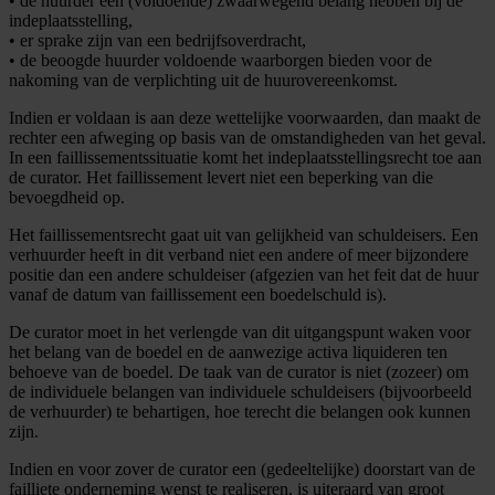
• de huurder een (voldoende) zwaarwegend belang hebben bij de
indeplaatsstelling,
• er sprake zijn van een bedrijfsoverdracht,
• de beoogde huurder voldoende waarborgen bieden voor de
nakoming van de verplichting uit de huurovereenkomst.
Indien er voldaan is aan deze wettelijke voorwaarden, dan maakt de
rechter een afweging op basis van de omstandigheden van het geval.
In een faillissementssituatie komt het indeplaatsstellingsrecht toe aan
de curator. Het faillissement levert niet een beperking van die
bevoegdheid op.
Het faillissementsrecht gaat uit van gelijkheid van schuldeisers. Een
verhuurder heeft in dit verband niet een andere of meer bijzondere
positie dan een andere schuldeiser (afgezien van het feit dat de huur
vanaf de datum van faillissement een boedelschuld is).
De curator moet in het verlengde van dit uitgangspunt waken voor
het belang van de boedel en de aanwezige activa liquideren ten
behoeve van de boedel. De taak van de curator is niet (zozeer) om
de individuele belangen van individuele schuldeisers (bijvoorbeeld
de verhuurder) te behartigen, hoe terecht die belangen ook kunnen
zijn.
Indien en voor zover de curator een (gedeeltelijke) doorstart van de
failliete onderneming wenst te realiseren, is uiteraard van groot