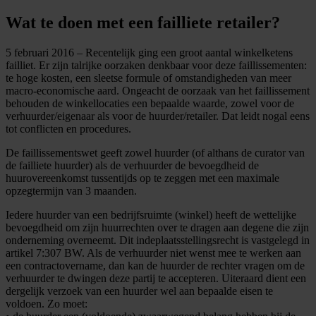
Wat te doen met een failliete retailer?
5 februari 2016 – ​Recentelijk ging een groot aantal winkelketens
failliet. Er zijn talrijke oorzaken denkbaar voor deze faillissementen:
te hoge kosten, een sleetse formule of omstandigheden van meer
macro-economische aard. Ongeacht de oorzaak van het faillissement
behouden de winkellocaties een bepaalde waarde, zowel voor de
verhuurder/eigenaar als voor de huurder/retailer. Dat leidt nogal eens
tot conflicten en procedures.
De faillissementswet geeft zowel huurder (of althans de curator van
de failliete huurder) als de verhuurder de bevoegdheid de
huurovereenkomst tussentijds op te zeggen met een maximale
opzegtermijn van 3 maanden.
Iedere huurder van een bedrijfsruimte (winkel) heeft de wettelijke
bevoegdheid om zijn huurrechten over te dragen aan degene die zijn
onderneming overneemt. Dit indeplaatsstellingsrecht is vastgelegd in
artikel 7:307 BW. Als de verhuurder niet wenst mee te werken aan
een contractovername, dan kan de huurder de rechter vragen om de
verhuurder te dwingen deze partij te accepteren. Uiteraard dient een
dergelijk verzoek van een huurder wel aan bepaalde eisen te
voldoen. Zo moet: