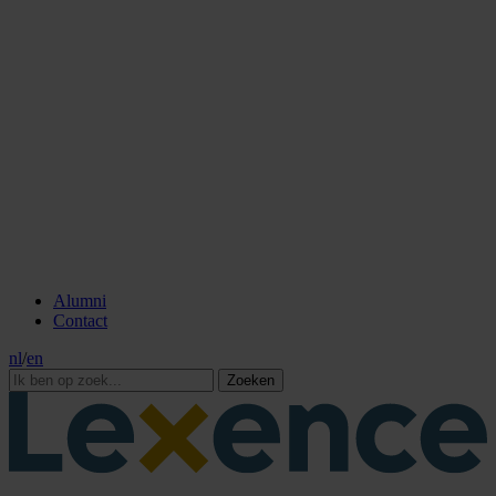
Alumni
Contact
nl
/
en
Zoeken