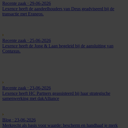
Recente zaak
⸱ 29-06-2026
Lexence heeft de aandeelhouders van Deus geadviseerd bij de
transactie met Eraneos.
Recente zaak
⸱ 25-06-2026
Lexence heeft de Jong & Laan begeleid bij de aansluiting van
Contaxus.
Recente zaak
⸱ 23-06-2026
Lexence heeft HC Partners geassisteerd bij haar strategische
samenwerking met dakAlliance
Blog
⸱ 23-06-2026
Merkrecht als basis voor waarde: bescherm en handhaaf je merk