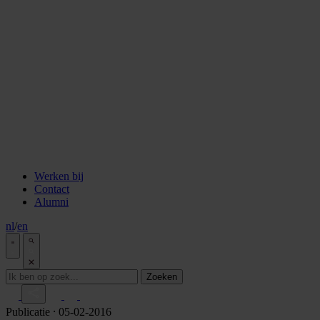
staken
Aflevering 6: Van de Wisselbank tot crypto
Aflevering 7: De notaris als brug tussen vertrouwen en
vooruitgang
Aflevering 8: De stad als juridisch bouwwerk
Aflevering 9: Van bakstenen tot belegging
Aflevering 10: De prijs van risico
Aflevering 11: Van Digitale stad tot AI
Alle podcast afleveringen
Tools
ESG Wetwijzer
Transitievergoeding berekenen
Alle tools
Werken bij
Contact
Alumni
nl
/
en
Zoeken
Publicatie
⸱ 05-02-2016