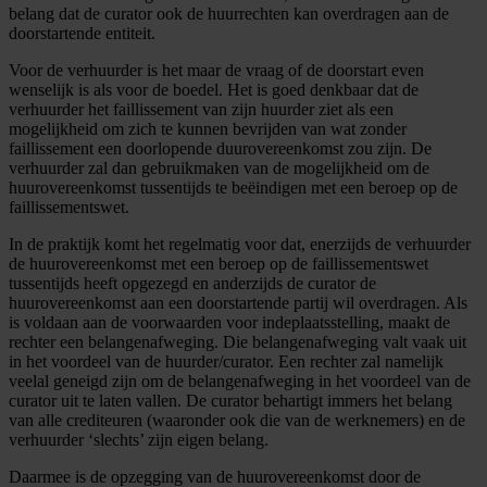
belang dat de curator ook de huurrechten kan overdragen aan de
doorstartende entiteit.
Voor de verhuurder is het maar de vraag of de doorstart even
wenselijk is als voor de boedel. Het is goed denkbaar dat de
verhuurder het faillissement van zijn huurder ziet als een
mogelijkheid om zich te kunnen bevrijden van wat zonder
faillissement een doorlopende duurovereenkomst zou zijn. De
verhuurder zal dan gebruikmaken van de mogelijkheid om de
huurovereenkomst tussentijds te beëindigen met een beroep op de
faillissementswet.
In de praktijk komt het regelmatig voor dat, enerzijds de verhuurder
de huurovereenkomst met een beroep op de faillissementswet
tussentijds heeft opgezegd en anderzijds de curator de
huurovereenkomst aan een doorstartende partij wil overdragen. Als
is voldaan aan de voorwaarden voor indeplaatsstelling, maakt de
rechter een belangenafweging. Die belangenafweging valt vaak uit
in het voordeel van de huurder/curator. Een rechter zal namelijk
veelal geneigd zijn om de belangenafweging in het voordeel van de
curator uit te laten vallen. De curator behartigt immers het belang
van alle crediteuren (waaronder ook die van de werknemers) en de
verhuurder ‘slechts’ zijn eigen belang.
Daarmee is de opzegging van de huurovereenkomst door de