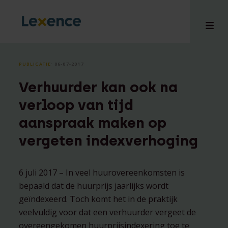
PUBLICATIE
⸱ 06-07-2017
Verhuurder kan ook na
en
verloop van tijd
ons
aanspraak maken op
tises
vergeten indexverhoging
n bij
hts
i
6 juli 2017 – In veel huurovereenkomsten is
ct
bepaald dat de huurprijs jaarlijks wordt
geïndexeerd. Toch komt het in de praktijk
veelvuldig voor dat een verhuurder vergeet de
overeengekomen huurprijsindexering toe te