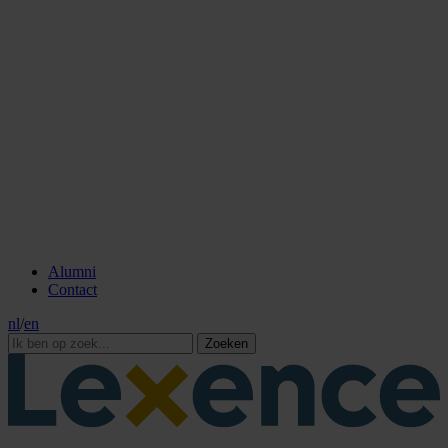
Alumni
Contact
nl
/
en
Zoeken