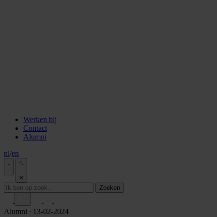
staken
Aflevering 6: Van de Wisselbank tot crypto
Aflevering 7: De notaris als brug tussen vertrouwen en
vooruitgang
Aflevering 8: De stad als juridisch bouwwerk
Aflevering 9: Van bakstenen tot belegging
Aflevering 10: De prijs van risico
Aflevering 11: Van Digitale stad tot AI
Alle podcast afleveringen
Tools
ESG Wetwijzer
Transitievergoeding berekenen
Alle tools
Werken bij
Contact
Alumni
nl
/
en
Zoeken
Alumni
⸱ 13-02-2024