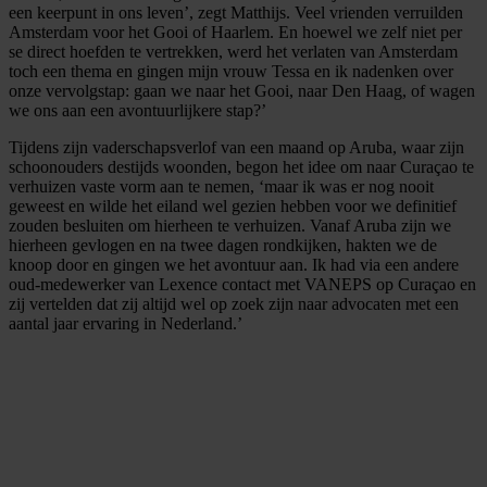
een keerpunt in ons leven’, zegt Matthijs. Veel vrienden verruilden
Amsterdam voor het Gooi of Haarlem. En hoewel we zelf niet per
se direct hoefden te vertrekken, werd het verlaten van Amsterdam
toch een thema en gingen mijn vrouw Tessa en ik nadenken over
onze vervolgstap: gaan we naar het Gooi, naar Den Haag, of wagen
we ons aan een avontuurlijkere stap?’
Tijdens zijn vaderschapsverlof van een maand op Aruba, waar zijn
schoonouders destijds woonden, begon het idee om naar Curaçao te
verhuizen vaste vorm aan te nemen, ‘maar ik was er nog nooit
geweest en wilde het eiland wel gezien hebben voor we definitief
zouden besluiten om hierheen te verhuizen. Vanaf Aruba zijn we
hierheen gevlogen en na twee dagen rondkijken, hakten we de
knoop door en gingen we het avontuur aan. Ik had via een andere
oud-medewerker van Lexence contact met VANEPS op Curaçao en
zij vertelden dat zij altijd wel op zoek zijn naar advocaten met een
aantal jaar ervaring in Nederland.’