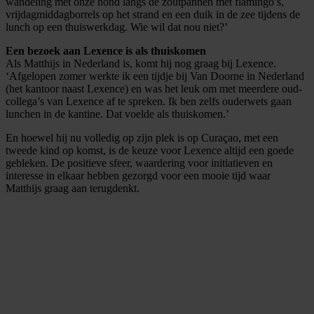
wandeling met onze hond langs de zoutpannen met flamingo’s,
vrijdagmiddagborrels op het strand en een duik in de zee tijdens de
lunch op een thuiswerkdag. Wie wil dat nou niet?’
Een bezoek aan Lexence is als thuiskomen
Als Matthijs in Nederland is, komt hij nog graag bij Lexence.
‘Afgelopen zomer werkte ik een tijdje bij Van Doorne in Nederland
(het kantoor naast Lexence) en was het leuk om met meerdere oud-
collega’s van Lexence af te spreken. Ik ben zelfs ouderwets gaan
lunchen in de kantine. Dat voelde als thuiskomen.’
En hoewel hij nu volledig op zijn plek is op Curaçao, met een
tweede kind op komst, is de keuze voor Lexence altijd een goede
gebleken. De positieve sfeer, waardering voor initiatieven en
interesse in elkaar hebben gezorgd voor een mooie tijd waar
Matthijs graag aan terugdenkt.