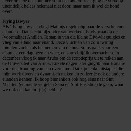
liever de hele deal annuleren. In een andere zaak ging de verkoop
uiteindelijk helaas helemaal niet door, maar nam ik wel de hond
over’.
Flying lawyer
Als ‘flying lawyer’ vliegt Matthijs regelmatig naar de verschillende
eilanden. ‘Dat is echt bijzonder van werken als advocaat op de
(voormalige) Antillen. Ik stap in van die kleine Divi-vliegtuigjes en
vlieg van eiland naar eiland. Deze vluchten van zo’n twintig
minuten voelen als het nemen van de bus. Soms ga ik voor een
afspraak een dag heen en weer, en soms blijf ik overnachten. In
december vloog ik naar Aruba om de scriptieprijs uit te reiken aan
de Universiteit van Aruba. Enkele dagen later ging ik naar Bonaire
voor de afronding van een overname. Dat zijn leuke uitstapjes die
mijn werk divers en dynamisch maken en zo leer je ook de andere
eilanden kennen. Ik hoop binnenkort ook nog eens naar Sint
Maarten (en niet te vergeten Saba en Sint-Eustatius) te gaan, waar
we ook een kantoor(tje) hebben’.