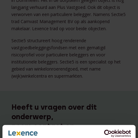
in Dommelen. Het in de dorpskern gelegen object is nog
langjarig verhuurd aan Plus Vastgoed. Ook dit object is
verworven van een particuliere belegger. Namens Sectie5
trad Camvast Management BV op als aankopend
makelaar. Lexence trad op voor beide objecten.
Sectie5 structureert hoog renderende
vastgoedbeleggingsfondsen met een gematigd
risicoprofiel voor particuliere beleggers en voor
institutionele beleggers. Sectie5 is een specialist op het
gebied van winkelonroerendgoed, met name
(wijk)winkelcentra en supermarkten.
Heeft u vragen over dit
onderwerp,
neem contact op: