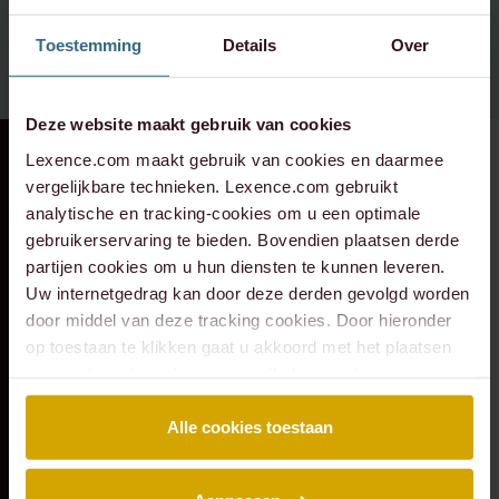
info@lexence.com
Toestemming
Details
Over
+31 20 573 6736
Deze website maakt gebruik van cookies
Lexence.com maakt gebruik van cookies en daarmee
RECENTE ZAAK
⸱ 24-07-2026
RECENTE ZAAK
⸱ 22-07-2026
vergelijkbare technieken. Lexence.com gebruikt
Lexence heeft
Lexence heeft
analytische en tracking-cookies om u een optimale
Caddenz
Sandee Groen
gebruikerservaring te bieden. Bovendien plaatsen derde
geadviseerd bij de
geadviseerd bij de
partijen cookies om u hun diensten te kunnen leveren.
overname van
toetreding van
Uw internetgedrag kan door deze derden gevolgd worden
Verkeer Service
Scheybeeck als
door middel van deze tracking cookies. Door hieronder
Zuid-Holland.
aandeelhouder
op toestaan te klikken gaat u akkoord met het plaatsen
van cookies. Lees hier onze volledige
cookiestatement
.
Alle cookies toestaan