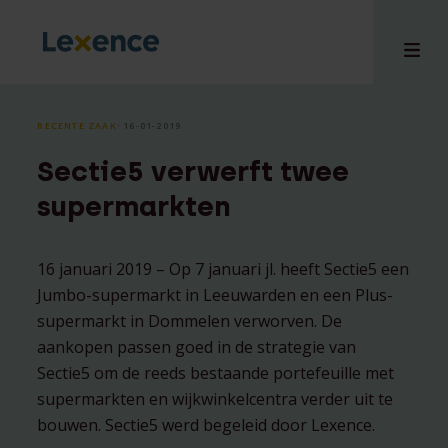
RECENTE ZAAK
⸱ 16-01-2019
Sectie5 verwerft twee
en
supermarkten
ons
tises
16 januari 2019 – Op 7 januari jl. heeft Sectie5 een
n bij
Jumbo-supermarkt in Leeuwarden en een Plus-
hts
supermarkt in Dommelen verworven. De
i
aankopen passen goed in de strategie van
ct
Sectie5 om de reeds bestaande portefeuille met
supermarkten en wijkwinkelcentra verder uit te
bouwen. Sectie5 werd begeleid door Lexence.