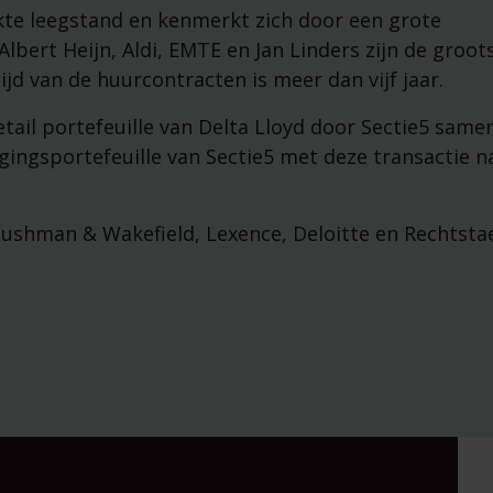
managementparticipaties
kte leegstand en kenmerkt zich door een grote
Digitale Compliance Roa
ert Heijn, Aldi, EMTE en Jan Linders zijn de groot
jd van de huurcontracten is meer dan vijf jaar.
tail portefeuille van Delta Lloyd door Sectie5 same
ggingsportefeuille van Sectie5 met deze transactie n
Cushman & Wakefield, Lexence, Deloitte en Rechtsta
Tools
ESG Wetwijzer
Transitievergoeding bere
Alle tools