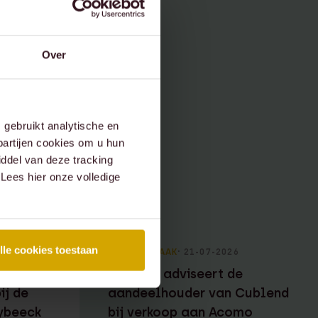
Over
gebruikt analytische en
partijen cookies om u hun
ddel van deze tracking
 Lees hier onze volledige
lle cookies toestaan
6
RECENTE ZAAK
⸱ 21-07-2026
ee
Lexence adviseert de
ij de
aandeelhouder van Cublend
ybeeck
bij verkoop aan Acomo