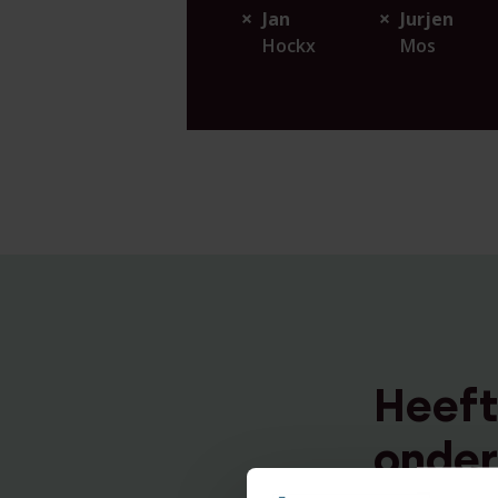
Jan
Jurjen
Hockx
Mos
Heeft
onder