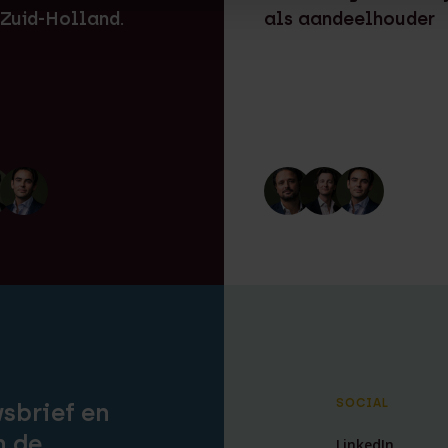
 Zuid-Holland.
als aandeelhouder
SOCIAL
wsbrief en
n de
LinkedIn