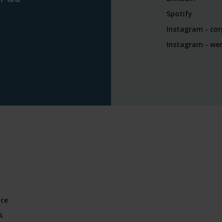
Spotify
Instagram - co
Instagram - wer
nce
A