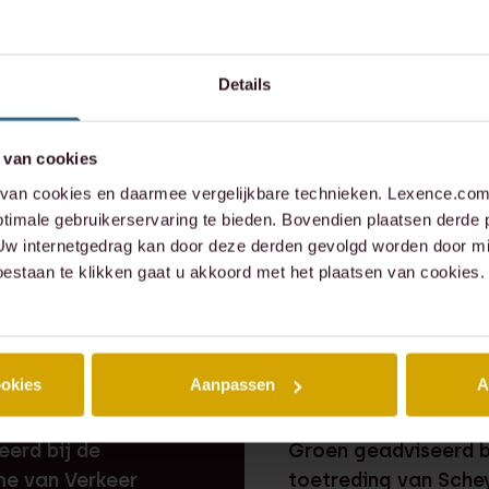
contact op:
Details
xence.com
 van cookies
573 6736
an cookies en daarmee vergelijkbare technieken. Lexence.com 
timale gebruikerservaring te bieden. Bovendien plaatsen derde 
 Uw internetgedrag kan door deze derden gevolgd worden door mi
oestaan te klikken gaat u akkoord met het plaatsen van cookies.
ookies
Aanpassen
A
ZAAK
⸱ 24-07-2026
RECENTE ZAAK
⸱ 22-07-202
 heeft Caddenz
Lexence heeft Sand
eerd bij de
Groen geadviseerd b
e van Verkeer
toetreding van Sche