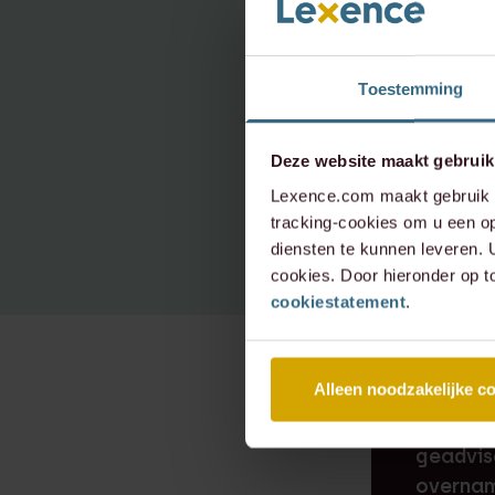
neem 
Toestemming
info@le
Deze website maakt gebruik
+31 20 
Lexence.com maakt gebruik v
tracking-cookies om u een op
diensten te kunnen leveren.
cookies. Door hieronder op t
cookiestatement
.
Alleen noodzakelijke c
RECENTE 
Lexence
geadvis
overnam