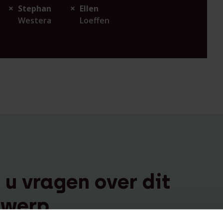
Stephan
Ellen
Westera
Loeffen
 u vragen over dit
werp,