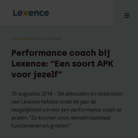
KANTOORNIEUWS
⸱ 29-08-2018
Performance coach bij
en
Lexence: “Een soort APK
ons
voor jezelf”
tises
n bij
hts
29 augustus 2018 – De advocaten en notarissen
van Lexence hebben sinds dit jaar de
i
mogelijkheid om met een performance coach te
ct
praten. “Zo kunnen onze mensen optimaal
functioneren en groeien.”