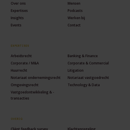
Over ons
Mensen
Expertises
Podcasts
Insights
Werken bij
Events
Contact
EXPERTISES
Arbeidsrecht
Banking & Finance
Corporate / M&A
Corporate & Commercial
Huurrecht
Litigation
Notariaat ondernemingsrecht
Notariaat vastgoedrecht
Omgevingsrecht
Technology & Data
Vastgoedontwikkeling & -
transacties
OVERIG
Cliënt feedback survey
Klachtenregeling