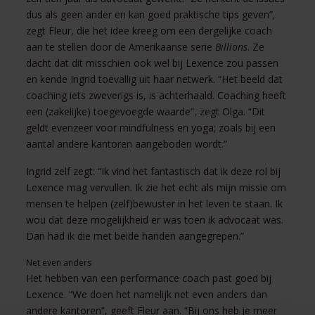
dus als geen ander en kan goed praktische tips geven”,
zegt Fleur, die het idee kreeg om een dergelijke coach
aan te stellen door de Amerikaanse serie
Billions
. Ze
dacht dat dit misschien ook wel bij Lexence zou passen
en kende Ingrid toevallig uit haar netwerk. “Het beeld dat
coaching iets zweverigs is, is achterhaald. Coaching heeft
een (zakelijke) toegevoegde waarde”, zegt Olga. “Dit
geldt evenzeer voor mindfulness en yoga; zoals bij een
aantal andere kantoren aangeboden wordt.”
Ingrid zelf zegt: “Ik vind het fantastisch dat ik deze rol bij
Lexence mag vervullen. Ik zie het echt als mijn missie om
mensen te helpen (zelf)bewuster in het leven te staan. Ik
wou dat deze mogelijkheid er was toen ik advocaat was.
Dan had ik die met beide handen aangegrepen.”
Net even anders
Het hebben van een performance coach past goed bij
Lexence. “We doen het namelijk net even anders dan
andere kantoren”, geeft Fleur aan. “Bij ons heb je meer