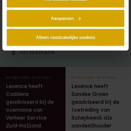
Heeft u vragen over dit
onderwerp,
Aanpassen
neem contact op:
Alleen noodzakelijke cookies
info@lexence.com
+31 20 573 6736
RECENTE ZAAK
⸱ 24-07-2026
RECENTE ZAAK
⸱ 22-07-2026
Lexence heeft
Lexence heeft
Caddenz
Sandee Groen
geadviseerd bij de
geadviseerd bij de
overname van
toetreding van
Verkeer Service
Scheybeeck als
Zuid-Holland.
aandeelhouder