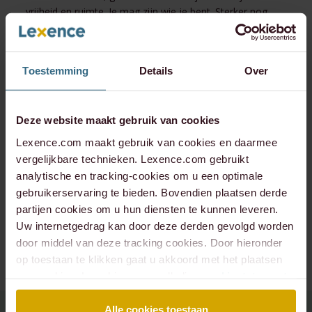
vrijheid en ruimte. Je mag zijn wie je bent. Sterker nog,
we helpen je door gesprekken aan te bieden met Ingrid.
We willen de mensen die we aannemen graag houden.
Daarom investeren we in iedereen, ook in beginners.”
Toestemming
Details
Over
“De reacties van medewerkers die naar de coach zijn
geweest, zijn erg positief”, vertelt Olga. “Ze zijn zich meer
bewust van hun kwaliteiten en weten beter wat ze wel en
Deze website maakt gebruik van cookies
niet willen.” En dat ook anderen buiten Lexence het een
Lexence.com maakt gebruik van cookies en daarmee
goed idee vinden, blijkt wel uit het feit dat Ingrid
vergelijkbare technieken. Lexence.com gebruikt
inmiddels ook door andere advocatenkantoren is
analytische en tracking-cookies om u een optimale
benaderd.
gebruikerservaring te bieden. Bovendien plaatsen derde
partijen cookies om u hun diensten te kunnen leveren.
Werken bij Lexence
Kijk voor meer informatie over hoe we bij Lexence
Uw internetgedrag kan door deze derden gevolgd worden
werken en wat wij belangrijk vinden op
door middel van deze tracking cookies. Door hieronder
www.werkenbijlexence.com
.
op toestaan te klikken gaat u akkoord met het plaatsen
van cookies. Lees hier onze volledige
cookiestatement
.
Alle cookies toestaan