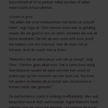
bijvoorbeeld af of ze partner willen worden of willen
meer inzicht in hun talenten.
Lichaam en geest
“Wij willen dat onze medewerkers het beste uit zichzelf
halen”, legt Olga uit. “Dat mensen doen wat ze gelukkig
maakt. Als we goed in ons vel zitten, bereiken we ook de
beste resultaten. Zie het als een soort APK voor jezelf.
We hebben ook een masseur. Wat die doet met je
lichaam, doet de coach met je brein.”
“Bekend is dat de advocatuur veel van je vraagt”, zegt
Fleur. “Cliënten gaan altijd voor. Dat is soms best lastig.
Veel kantoren bieden de optie om met een coach te
praten pas op het moment van een burn-out. Wij doen
het anders en bieden dit proactief aan. Voorkomen is
immers beter dan genezen.”
De performance coach is volledig onafhankelijk; alles wat
besproken wordt blijft vertrouwelijk. Ingrid Walrecht heeft
zelf tien jaar als advocaat gewerkt. “Ze herkent de issues