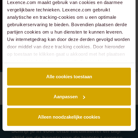
Lexence.com maakt gebruik van cookies en daarmee
Verkeer Service Zuid-
Scheybeeck als
vergelijkbare technieken. Lexence.com gebruikt
Holland.
aandeelhouder
analytische en tracking-cookies om u een optimale
gebruikerservaring te bieden. Bovendien plaatsen derde
partijen cookies om u hun diensten te kunnen leveren.
Uw internetgedrag kan door deze derden gevolgd worden
door middel van deze tracking cookies. Door hieronder
op toestaan te klikken gaat u akkoord met het plaatsen
van cookies. Lees hier onze volledige
cookiestatement
.
Alle cookies toestaan
Aanpassen
Alleen noodzakelijke cookies
Schrijf je in voor onze nieuwsbrief en blijf