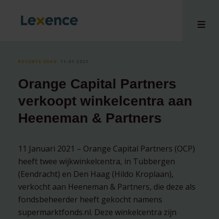
RECENTE ZAAK
⸱ 11-01-2021
Orange Capital Partners
en
verkoopt winkelcentra aan
ons
Heeneman & Partners
tises
n bij
hts
11 Januari 2021 – Orange Capital Partners (OCP)
heeft twee wijkwinkelcentra, in Tubbergen
i
(Eendracht) en Den Haag (Hildo Kroplaan),
ct
verkocht aan Heeneman & Partners, die deze als
fondsbeheerder heeft gekocht namens
supermarktfonds.nl. Deze winkelcentra zijn