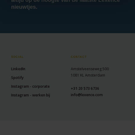
altijd op de hoogte van de laatste Lexence
nieuwtjes.
SOCIAL
CONTACT
LinkedIn
Amstelveenseweg 500
1081 KL Amsterdam
Spotify
Instagram - corporate
+31 20 573 6736
info@lexence.com
Instagram - werken bij