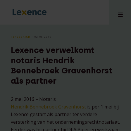
PERSBERICHT
⸱ 02-05-2016
Lexence verwelkomt
en
notaris Hendrik
ons
Bennebroek Gravenhorst
tises
als partner
n bij
hts
i
2 mei 2016 – Notaris
ct
Hendrik Bennebroek Gravenhorst
is per 1 mei bij
Lexence gestart als partner ter verdere
versterking van het ondernemingsrechtnotariaat.
Eerder was hij partner bij DLA Piper en werkzaam