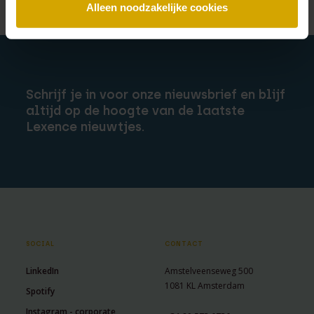
Alleen noodzakelijke cookies
Schrijf je in voor onze nieuwsbrief en blijf
altijd op de hoogte van de laatste
Lexence nieuwtjes.
SOCIAL
CONTACT
LinkedIn
Amstelveenseweg 500
1081 KL Amsterdam
Spotify
Instagram - corporate