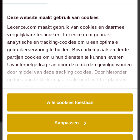
RECENTE ZAAK
⸱ 24-07-2026
RECENTE ZAAK
⸱ 22-07-2026
Deze website maakt gebruik van cookies
Lexence heeft
Lexence heeft
Caddenz
Sandee Groen
Lexence.com maakt gebruik van cookies en daarmee
vergelijkbare technieken. Lexence.com gebruikt
geadviseerd bij de
geadviseerd bij de
analytische en tracking-cookies om u een optimale
overname van
toetreding van
gebruikerservaring te bieden. Bovendien plaatsen derde
Verkeer Service
Scheybeeck als
partijen cookies om u hun diensten te kunnen leveren.
Zuid-Holland.
aandeelhouder
Uw internetgedrag kan door deze derden gevolgd worden
door middel van deze tracking cookies. Door hieronder
op toestaan te klikken gaat u akkoord met het plaatsen
van cookies. Lees hier onze volledige
cookiestatement
.
Alle cookies toestaan
Aanpassen