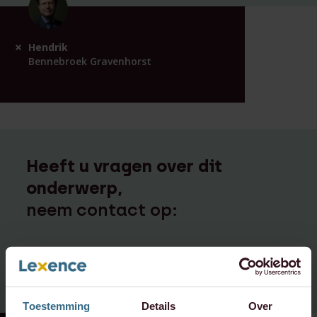
Hendrik
Bennebroek Gravenhorst
Heeft u vragen over dit
onderwerp,
neem contact op:
info@lexence.com
+31 20 573 6736
Toestemming
Details
Over