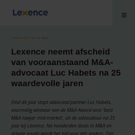
INTERVIEW
⸱ 08-12-2023
Lexence neemt afscheid
en
van vooraanstaand M&A-
ons
advocaat Luc Habets na 25
tises
waardevolle jaren
n bij
hts
i
Eind dit jaar stapt advocaat/partner Luc Habets,
ct
voormalig winnaar van de M&A Award voor ‘best
M&A lawyer mid-market’, uit de advocatuur na 25
jaar bij Lexence. Na honderden deals in M&A en
private equity wordt het tijd voor iets anders. Zijn