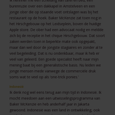
Ik herinner me een scheiding van tafel en bed, een
burenruzie over een dakkapel in Amstelveen en een
jonge ober die op staande voet ontslagen was bij het
restaurant op de hoek. Baker McKenzie zat toen nog in
het Hirschgebouw op het Leidseplein, boven de huidige
Apple store. De ober had een advocaat nodig en meldde
zich bij de receptie in het chique Hirschgebouw. Dat soort
zaken werden toen in beperkte mate ook opgepakt,
maar dan wel door de jongste stagiaires en zonder al te
veel begeleiding. Dat is nu ondenkbaar, maar ik heb er
veel van geleerd. Een goede specialist heeft naar mijn
mening baat bij een generalistische basis. Nu leiden we
jonge mensen mede vanwege de commerciële druk
soms wat te veel op als ‘one-trick ponies.’
Indonesië
Ik denk nog wel eens terug aan mijn tijd in Indonesië. Ik
mocht meedoen aan een uitwisselingsprogramma van
Baker McKenzie en heb anderhalf jaar in Jakarta
gewoond. Indonesië was een land in ontwikkeling, ook