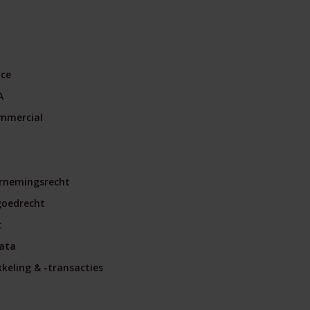
nce
A
mmercial
rnemingsrecht
goedrecht
t
ata
eling & -transacties