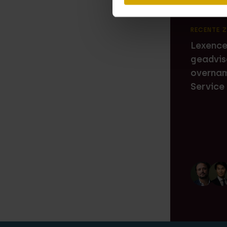
RECENTE 
Lexence
geadvis
overnam
Service