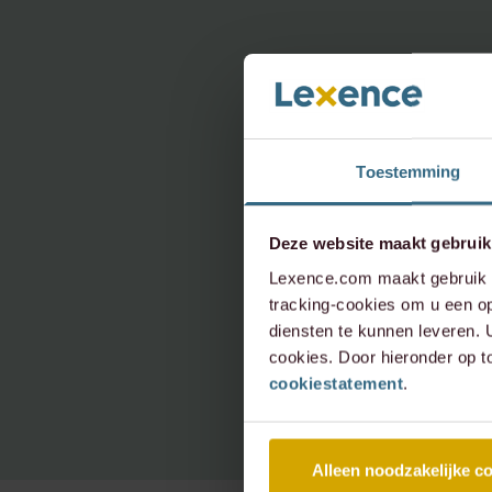
Heeft
onder
neem 
Toestemming
Deze website maakt gebruik
Lexence.com maakt gebruik v
info@le
tracking-cookies om u een op
diensten te kunnen leveren.
+31 20 
cookies. Door hieronder op t
cookiestatement
.
Alleen noodzakelijke c