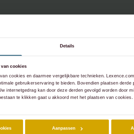
 u vragen over dit
werp,
contact op:
Details
 van cookies
an cookies en daarmee vergelijkbare technieken. Lexence.com 
xence.com
timale gebruikerservaring te bieden. Bovendien plaatsen derde 
 Uw internetgedrag kan door deze derden gevolgd worden door mi
573 6736
oestaan te klikken gaat u akkoord met het plaatsen van cookies.
ookies
Aanpassen
A