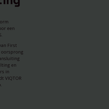
ting
Aflevering 2: De evolutie van
dmap 2026
erfpacht in Amsterdam
Aflevering 3: Amsterdam als
Bakermat van de Beurs
Aflevering 4: De betekenis van
contracten in de handel
form
Aflevering 5: Van het Jordaanoproer
tot het recht op staken
oor een
Aflevering 6: Van de Wisselbank tot
S.
crypto
Aflevering 7: De notaris als brug
tussen vertrouwen en vooruitgang
Aflevering 8: De stad als juridisch
an First
bouwwerk
r oorsprong
Aflevering 9: Van bakstenen tot
belegging
ansluiting
Aflevering 10: De prijs van risico
Aflevering 11: Van Digitale stad tot
lting en
AI
rs in
Alle podcast afleveringen
edt VIQTOR
.
kenen