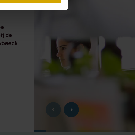
6
RECENTE ZAAK
⸱ 21-07-2026
ee
Lexence adviseert de
ij de
aandeelhouder van Cublend
ybeeck
bij verkoop aan Acomo