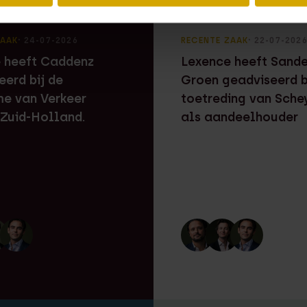
ZAAK
⸱ 24-07-2026
RECENTE ZAAK
⸱ 22-07-202
 heeft Caddenz
Lexence heeft Sand
eerd bij de
Groen geadviseerd b
e van Verkeer
toetreding van Sche
 Zuid-Holland.
als aandeelhouder