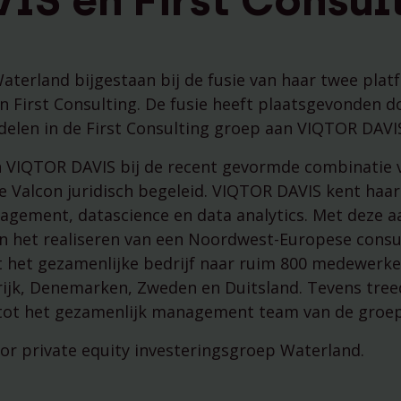
S en First Consul
managementparticipaties
Digitale Compliance Roa
aterland bijgestaan bij de fusie van haar twee plat
First Consulting. De fusie heeft plaatsgevonden d
ndelen in de First Consulting groep aan VIQTOR DAVI
n VIQTOR DAVIS bij de recent gevormde combinatie v
e Valcon juridisch begeleid. VIQTOR DAVIS kent haa
agement, datascience en data analytics. Met deze a
in het realiseren van een Noordwest-Europese consu
t het gezamenlijke bedrijf naar ruim 800 medewerke
rijk, Denemarken, Zweden en Duitsland. Tevens tre
Tools
 tot het gezamenlijk management team van de groep
r private equity investeringsgroep Waterland.
ESG Wetwijzer
Transitievergoeding bere
Alle tools