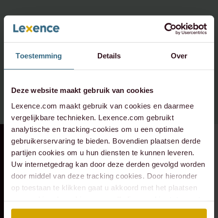
Heeft u vragen over dit
onderwerp,
neem contact op:
Toestemming
Details
Over
info@lexence.com
Deze website maakt gebruik van cookies
+31 20 573 6736
Lexence.com maakt gebruik van cookies en daarmee
vergelijkbare technieken. Lexence.com gebruikt
analytische en tracking-cookies om u een optimale
gebruikerservaring te bieden. Bovendien plaatsen derde
RECENTE ZAAK
⸱ 24-07-2026
RECENTE ZAAK
⸱ 22-07-2026
partijen cookies om u hun diensten te kunnen leveren.
Lexence heeft
Lexence heeft
Uw internetgedrag kan door deze derden gevolgd worden
Caddenz
Sandee Groen
door middel van deze tracking cookies. Door hieronder
geadviseerd bij de
geadviseerd bij de
op toestaan te klikken gaat u akkoord met het plaatsen
overname van
toetreding van
van cookies. Lees hier onze volledige
cookiestatement
.
Verkeer Service
Scheybeeck als