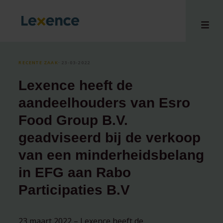
RECENTE ZAAK
⸱ 23-03-2022
Lexence heeft de
en
aandeelhouders van Esro
ons
Food Group B.V.
tises
geadviseerd bij de verkoop
n bij
hts
van een minderheidsbelang
i
in EFG aan Rabo
ct
Participaties B.V
23 maart 2022 – Lexence heeft de