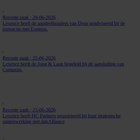
Recente zaak
⸱ 29-06-2026
Lexence heeft de aandeelhouders van Deus geadviseerd bij de
transactie met Eraneos.
Recente zaak
⸱ 25-06-2026
Lexence heeft de Jong & Laan begeleid bij de aansluiting van
Contaxus.
Recente zaak
⸱ 23-06-2026
Lexence heeft HC Partners geassisteerd bij haar strategische
samenwerking met dakAlliance