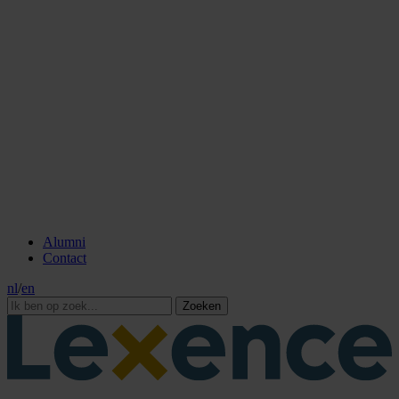
Alumni
Contact
nl
/
en
Zoeken