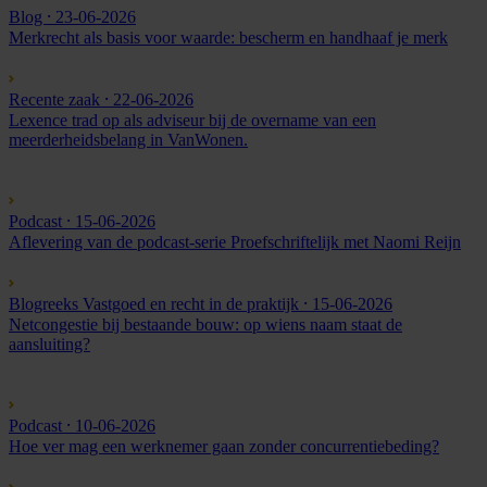
Blog
⸱ 23-06-2026
Merkrecht als basis voor waarde: bescherm en handhaaf je merk
Recente zaak
⸱ 22-06-2026
Lexence trad op als adviseur bij de overname van een
meerderheidsbelang in VanWonen.
Podcast
⸱ 15-06-2026
Aflevering van de podcast-serie Proefschriftelijk met Naomi Reijn
Blogreeks Vastgoed en recht in de praktijk
⸱ 15-06-2026
Netcongestie bij bestaande bouw: op wiens naam staat de
aansluiting?
Podcast
⸱ 10-06-2026
Hoe ver mag een werknemer gaan zonder concurrentiebeding?