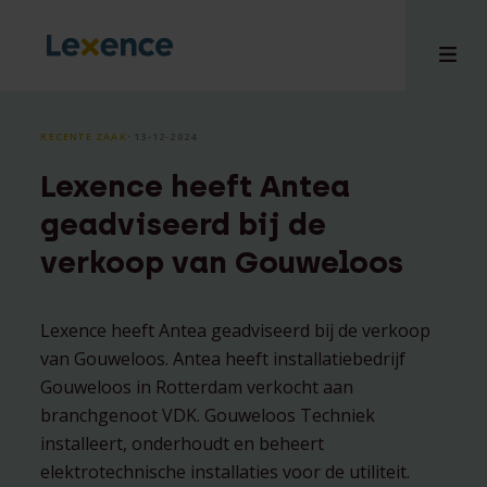
RECENTE ZAAK
⸱ 13-12-2024
Lexence heeft Antea
en
geadviseerd bij de
ons
verkoop van Gouweloos
tises
n bij
hts
Lexence heeft Antea geadviseerd bij de verkoop
van Gouweloos. Antea heeft installatiebedrijf
i
Gouweloos in Rotterdam verkocht aan
ct
branchgenoot VDK. Gouweloos Techniek
installeert, onderhoudt en beheert
elektrotechnische installaties voor de utiliteit.