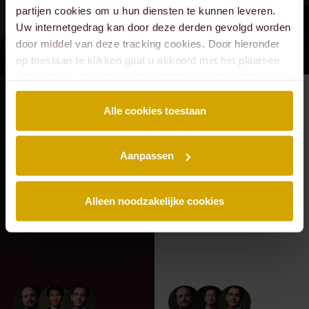
partijen cookies om u hun diensten te kunnen leveren.
Uw internetgedrag kan door deze derden gevolgd worden
door middel van deze tracking cookies. Door hieronder
op toestaan te klikken gaat u akkoord met het plaatsen
van cookies. Lees hier onze volledige
cookiestatement
.
RECENTE ZAAK
⸱ 24-07-2026
RECENTE ZAAK
⸱ 22-07-2026
Alle cookies toestaan
Lexence heeft
Lexence heeft
Caddenz
Sandee Groen
geadviseerd bij de
geadviseerd bij de
Aanpassen
overname van
toetreding van
Verkeer Service
Scheybeeck als
Alleen noodzakelijke cookies
Zuid-Holland.
aandeelhouder