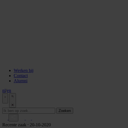
staken
Aflevering 6: Van de Wisselbank tot crypto
Aflevering 7: De notaris als brug tussen vertrouwen en
vooruitgang
Aflevering 8: De stad als juridisch bouwwerk
Aflevering 9: Van bakstenen tot belegging
Aflevering 10: De prijs van risico
Aflevering 11: Van Digitale stad tot AI
Alle podcast afleveringen
Tools
ESG Wetwijzer
Transitievergoeding berekenen
Alle tools
Werken bij
Contact
Alumni
nl
/
en
Zoeken
Recente zaak
⸱ 20-10-2020