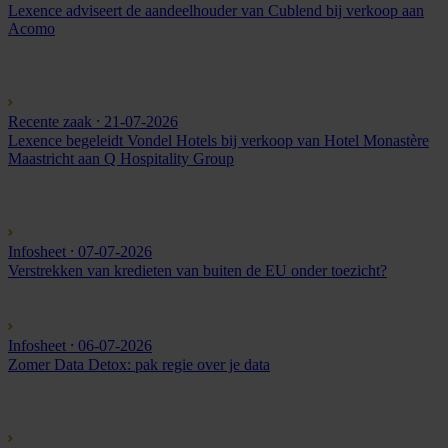
Lexence adviseert de aandeelhouder van Cublend bij verkoop aan
Acomo
Recente zaak
⸱ 21-07-2026
Lexence begeleidt Vondel Hotels bij verkoop van Hotel Monastère
Maastricht aan Q Hospitality Group
Infosheet
⸱ 07-07-2026
Verstrekken van kredieten van buiten de EU onder toezicht?
Infosheet
⸱ 06-07-2026
Zomer Data Detox: pak regie over je data