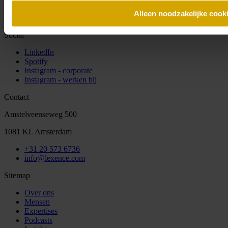
Schrijf je in voor onze nieuwsbrief en blijf altijd op de hoogte van
Alleen noodzakelijke cook
de laatste Lexence nieuwtjes.
Social
LinkedIn
Spotify
Instagram - corporate
Instagram - werken bij
Contact
Amstelveenseweg 500
1081 KL Amsterdam
+31 20 573 6736
info@lexence.com
Sitemap
Over ons
Mensen
Expertises
Podcasts