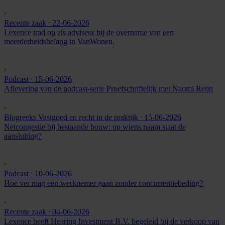
Recente zaak
⸱ 22-06-2026
Lexence trad op als adviseur bij de overname van een
meerderheidsbelang in VanWonen.
Podcast
⸱ 15-06-2026
Aflevering van de podcast-serie Proefschriftelijk met Naomi Reijn
Blogreeks Vastgoed en recht in de praktijk
⸱ 15-06-2026
Netcongestie bij bestaande bouw: op wiens naam staat de
aansluiting?
Podcast
⸱ 10-06-2026
Hoe ver mag een werknemer gaan zonder concurrentiebeding?
Recente zaak
⸱ 04-06-2026
Lexence heeft Hearing Investment B.V. begeleid bij de verkoop van