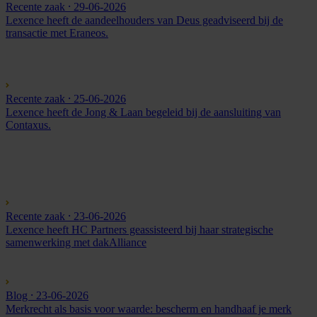
Recente zaak
⸱ 29-06-2026
Lexence heeft de aandeelhouders van Deus geadviseerd bij de
transactie met Eraneos.
Recente zaak
⸱ 25-06-2026
Lexence heeft de Jong & Laan begeleid bij de aansluiting van
Contaxus.
Recente zaak
⸱ 23-06-2026
Lexence heeft HC Partners geassisteerd bij haar strategische
samenwerking met dakAlliance
Blog
⸱ 23-06-2026
Merkrecht als basis voor waarde: bescherm en handhaaf je merk