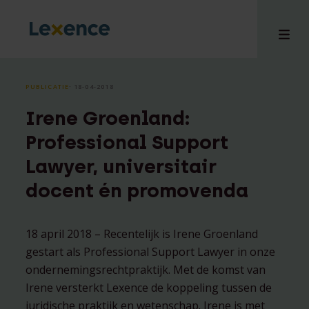
PUBLICATIE
⸱ 18-04-2018
Irene Groenland:
en
Professional Support
ons
Lawyer, universitair
tises
docent én promovenda
n bij
hts
i
18 april 2018 – Recentelijk is Irene Groenland
ct
gestart als Professional Support Lawyer in onze
ondernemingsrechtpraktijk. Met de komst van
Irene versterkt Lexence de koppeling tussen de
juridische praktijk en wetenschap. Irene is met