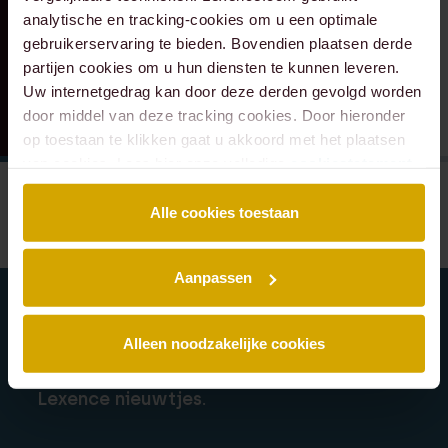
analytische en tracking-cookies om u een optimale
gebruikerservaring te bieden. Bovendien plaatsen derde
partijen cookies om u hun diensten te kunnen leveren.
Uw internetgedrag kan door deze derden gevolgd worden
door middel van deze tracking cookies. Door hieronder
op toestaan te klikken gaat u akkoord met het plaatsen
van cookies. Lees hier onze volledige
cookiestatement
.
Alle cookies toestaan
Aanpassen
Alleen noodzakelijke cookies
Schrijf je in voor onze nieuwsbrief en blijf
altijd op de hoogte van de laatste
Lexence nieuwtjes.