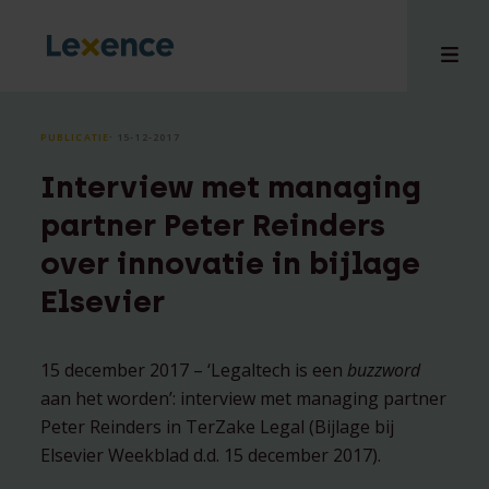
PUBLICATIE
⸱ 15-12-2017
Interview met managing
en
partner Peter Reinders
ons
over innovatie in bijlage
tises
Elsevier
n bij
hts
i
15 december 2017 – ‘Legaltech is een
buzzword
ct
aan het worden’: interview met managing partner
Peter Reinders in TerZake Legal (Bijlage bij
Elsevier Weekblad d.d. 15 december 2017).