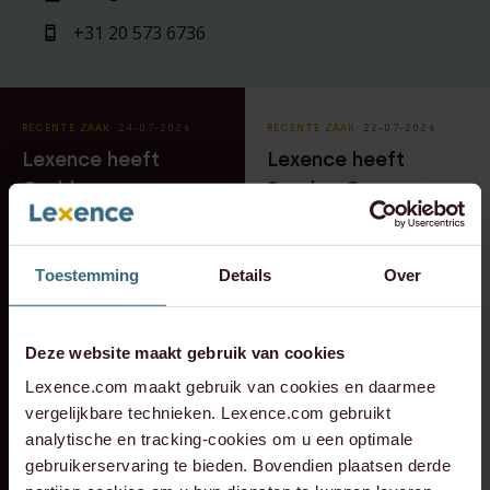
+31 20 573 6736
RECENTE ZAAK
⸱ 24-07-2026
RECENTE ZAAK
⸱ 22-07-2026
Lexence heeft
Lexence heeft
Caddenz
Sandee Groen
geadviseerd bij de
geadviseerd bij de
overname van
toetreding van
Toestemming
Details
Over
Verkeer Service
Scheybeeck als
Zuid-Holland.
aandeelhouder
Deze website maakt gebruik van cookies
Lexence.com maakt gebruik van cookies en daarmee
vergelijkbare technieken. Lexence.com gebruikt
analytische en tracking-cookies om u een optimale
gebruikerservaring te bieden. Bovendien plaatsen derde