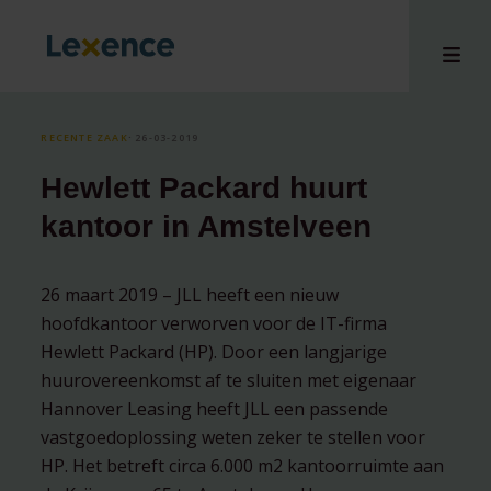
RECENTE ZAAK
⸱ 26-03-2019
Hewlett Packard huurt
en
kantoor in Amstelveen
ons
tises
26 maart 2019 – JLL heeft een nieuw
n bij
hoofdkantoor verworven voor de IT-firma
hts
Hewlett Packard (HP). Door een langjarige
i
huurovereenkomst af te sluiten met eigenaar
ct
Hannover Leasing heeft JLL een passende
vastgoedoplossing weten zeker te stellen voor
HP. Het betreft circa 6.000 m2 kantoorruimte aan