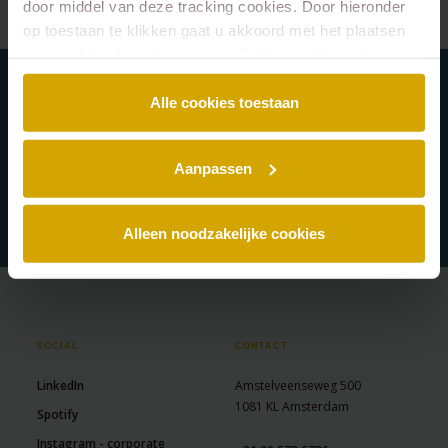
door middel van deze tracking cookies. Door hieronder
op toestaan te klikken gaat u akkoord met het plaatsen
van cookies. Lees hier onze volledige
cookiestatement
.
Alle cookies toestaan
Schrijf je in voor onze nieuwsbrief en blijf
altijd op de hoogte van de laatste Lexence
Aanpassen
nieuwtjes.
Alleen noodzakelijke cookies
SOCIAL
CONTACT
LinkedIn
Amstelveenseweg 500
1081 KL Amsterdam
Spotify
Instagram - corporate