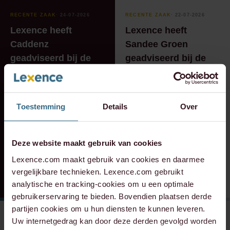
RECENTE ZAAK
⸱ 24-07-2026
RECENTE ZAAK
⸱ 22-07-2026
Lexence heeft
Lexence heeft
Caddenz
Sandee Groen
geadviseerd bij de
geadviseerd bij de
overname van
toetreding van
Verkeer Service Zuid-
Scheybeeck als
Holland.
aandeelhouder
Toestemming
Details
Over
Deze website maakt gebruik van cookies
Lexence.com maakt gebruik van cookies en daarmee
vergelijkbare technieken. Lexence.com gebruikt
analytische en tracking-cookies om u een optimale
gebruikerservaring te bieden. Bovendien plaatsen derde
partijen cookies om u hun diensten te kunnen leveren.
Uw internetgedrag kan door deze derden gevolgd worden