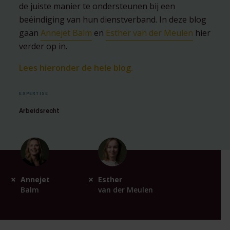
de juiste manier te ondersteunen bij een
beëindiging van hun dienstverband. In deze blog
gaan
Annejet Balm
en
Esther van der Meulen
hier
verder op in.
Lees hieronder de hele blog.
EXPERTISE
Arbeidsrecht
Annejet
Esther
Balm
van der Meulen