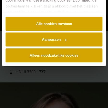
door middel van deze tracking cookies. Door hieronder
op toestaan te klikken gaat u akkoord met het plaatsen
van cookies. Lees hier onze volledige
cookiestatement
.
Alle cookies toestaan
Aanpassen
Esther van der Meulen
e.van.der.meulen@lexence.com
Alleen noodzakelijke cookies
+31 20 573 6855
+31 6 3309 1737