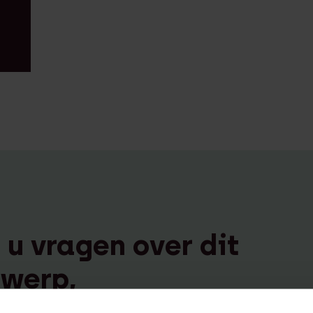
 u vragen over dit
werp,
contact op: