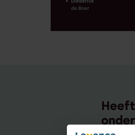
Diederick
de Boer
Heeft
onder
neem 