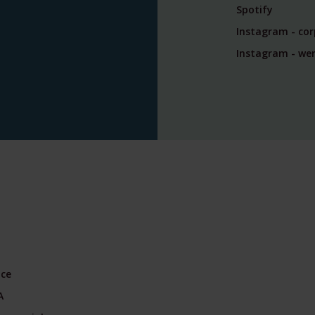
Spotify
Instagram - co
Instagram - wer
nce
A