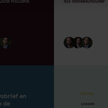
 Zuid-Holland.
als aandeelhouder
SOCIAL
wsbrief en
n de
LinkedIn