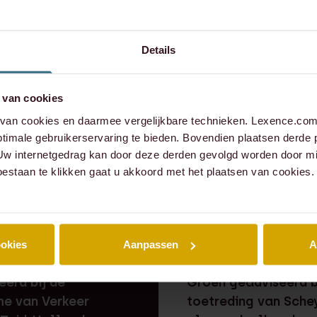
Details
xence.com
 van cookies
573 6736
an cookies en daarmee vergelijkbare technieken. Lexence.com 
timale gebruikerservaring te bieden. Bovendien plaatsen derde 
 Uw internetgedrag kan door deze derden gevolgd worden door mi
oestaan te klikken gaat u akkoord met het plaatsen van cookies.
ZAAK
⸱ 24-07-2026
RECENTE ZAAK
⸱ 22-07-202
ookies
Aanpassen
A
 heeft Caddenz
Lexence heeft Sand
eerd bij de
Groen geadviseerd b
e van Verkeer
toetreding van Sche