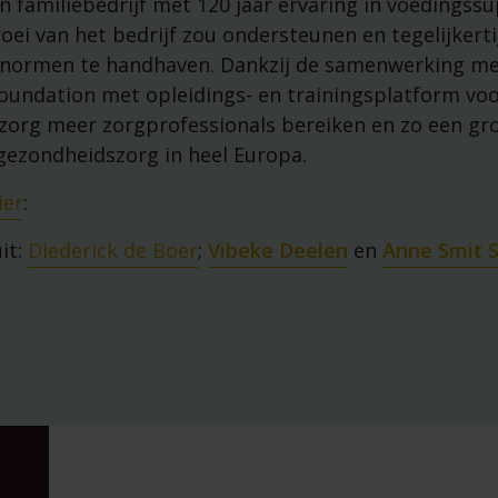
 familiebedrijf met 120 jaar ervaring in voedings
managementparticipaties
Digitale Compliance Roa
oei van het bedrijf zou ondersteunen en tegelijkerti
snormen te handhaven. Dankzij de samenwerking me
undation met opleidings- en trainingsplatform vo
zorg meer zorgprofessionals bereiken en zo een gr
gezondheidszorg in heel Europa.
ier
:
it:
Diederick de Boer
;
Vibeke Deelen
en
Anne Smit S
Tools
ESG Wetwijzer
Transitievergoeding bere
Alle tools