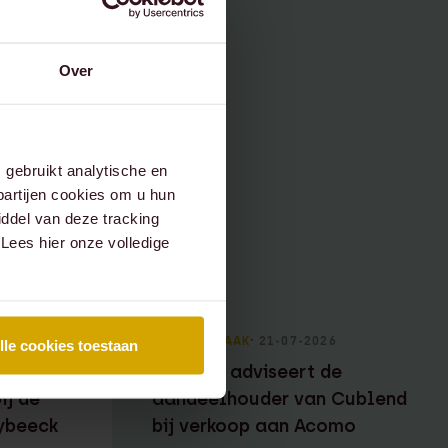
Over
gebruikt analytische en
partijen cookies om u hun
ddel van deze tracking
 Lees hier onze volledige
6
RECENTE ZAAK
⸱ 21-07-2026
lle cookies toestaan
ee
Lexence adviseert de
ij de
aandeelhouder van Cublend
ybeeck
bij verkoop aan Acomo