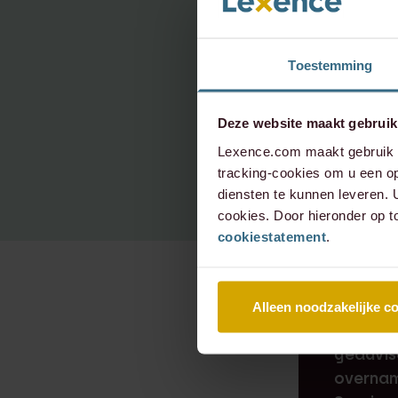
Toestemming
info@le
Deze website maakt gebruik
+31 20 
Lexence.com maakt gebruik v
tracking-cookies om u een op
diensten te kunnen leveren.
cookies. Door hieronder op t
cookiestatement
.
RECENTE 
Alleen noodzakelijke c
Lexence
geadvis
overnam