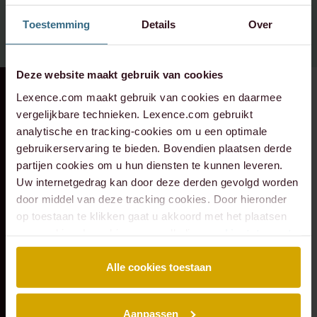
info@lexence.com
Toestemming
Details
Over
+31 20 573 6736
Deze website maakt gebruik van cookies
RECENTE ZAAK
⸱ 24-07-2026
RECENTE ZAAK
⸱ 22-07-2026
Lexence.com maakt gebruik van cookies en daarmee
Lexence heeft
Lexence heeft
vergelijkbare technieken. Lexence.com gebruikt
analytische en tracking-cookies om u een optimale
Caddenz
Sandee Groen
gebruikerservaring te bieden. Bovendien plaatsen derde
geadviseerd bij de
geadviseerd bij de
partijen cookies om u hun diensten te kunnen leveren.
overname van
toetreding van
Uw internetgedrag kan door deze derden gevolgd worden
Verkeer Service Zuid-
Scheybeeck als
door middel van deze tracking cookies. Door hieronder
Holland.
aandeelhouder
op toestaan te klikken gaat u akkoord met het plaatsen
van cookies. Lees hier onze volledige
cookiestatement
.
Alle cookies toestaan
Aanpassen