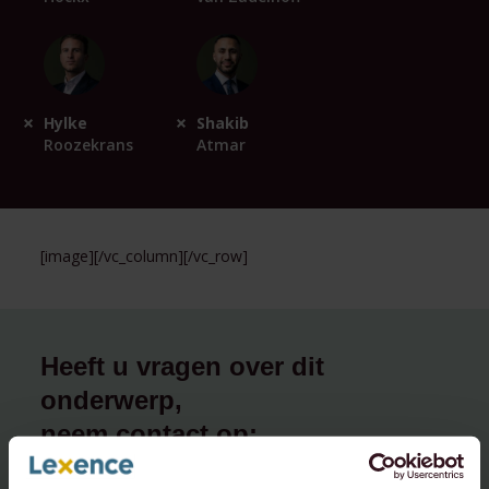
Hylke
Shakib
Roozekrans
Atmar
[image][/vc_column][/vc_row]
Heeft u vragen over dit
onderwerp,
neem contact op: