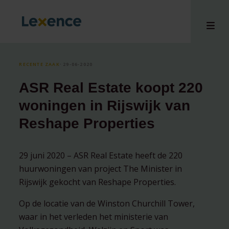
RECENTE ZAAK
⸱ 29-06-2020
ASR Real Estate koopt 220
en
woningen in Rijswijk van
ons
Reshape Properties
tises
n bij
hts
29 juni 2020 – ASR Real Estate heeft de 220
huurwoningen van project The Minister in
i
Rijswijk gekocht van Reshape Properties.
ct
Op de locatie van de Winston Churchill Tower,
waar in het verleden het ministerie van