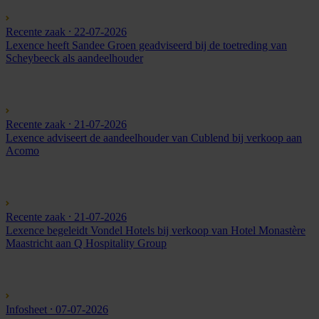
Recente zaak
⸱ 22-07-2026
Lexence heeft Sandee Groen geadviseerd bij de toetreding van
Scheybeeck als aandeelhouder
Recente zaak
⸱ 21-07-2026
Lexence adviseert de aandeelhouder van Cublend bij verkoop aan
Acomo
Recente zaak
⸱ 21-07-2026
Lexence begeleidt Vondel Hotels bij verkoop van Hotel Monastère
Maastricht aan Q Hospitality Group
Infosheet
⸱ 07-07-2026