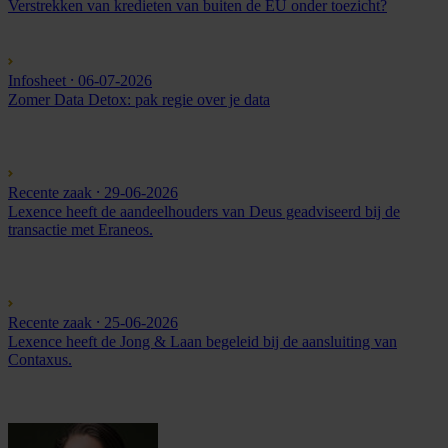
Verstrekken van kredieten van buiten de EU onder toezicht?
Infosheet
⸱ 06-07-2026
Zomer Data Detox: pak regie over je data
Recente zaak
⸱ 29-06-2026
Lexence heeft de aandeelhouders van Deus geadviseerd bij de
transactie met Eraneos.
Recente zaak
⸱ 25-06-2026
Lexence heeft de Jong & Laan begeleid bij de aansluiting van
Contaxus.