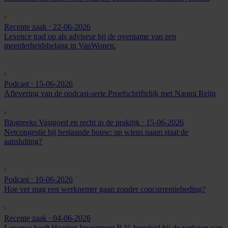
Recente zaak
⸱ 22-06-2026
Lexence trad op als adviseur bij de overname van een
meerderheidsbelang in VanWonen.
Podcast
⸱ 15-06-2026
Aflevering van de podcast-serie Proefschriftelijk met Naomi Reijn
Blogreeks Vastgoed en recht in de praktijk
⸱ 15-06-2026
Netcongestie bij bestaande bouw: op wiens naam staat de
aansluiting?
Podcast
⸱ 10-06-2026
Hoe ver mag een werknemer gaan zonder concurrentiebeding?
Recente zaak
⸱ 04-06-2026
Lexence heeft Hearing Investment B.V. begeleid bij de verkoop van