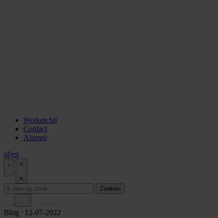
staken
Aflevering 6: Van de Wisselbank tot crypto
Aflevering 7: De notaris als brug tussen vertrouwen en
vooruitgang
Aflevering 8: De stad als juridisch bouwwerk
Aflevering 9: Van bakstenen tot belegging
Aflevering 10: De prijs van risico
Aflevering 11: Van Digitale stad tot AI
Alle podcast afleveringen
Tools
ESG Wetwijzer
Transitievergoeding berekenen
Alle tools
Werken bij
Contact
Alumni
nl
/
en
Zoeken
Blog
⸱ 12-07-2022