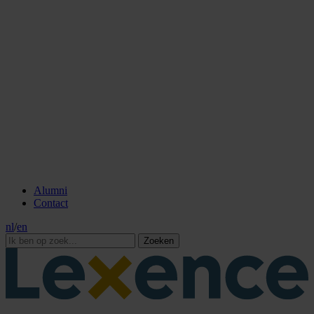
Alumni
Contact
nl
/
en
Zoeken