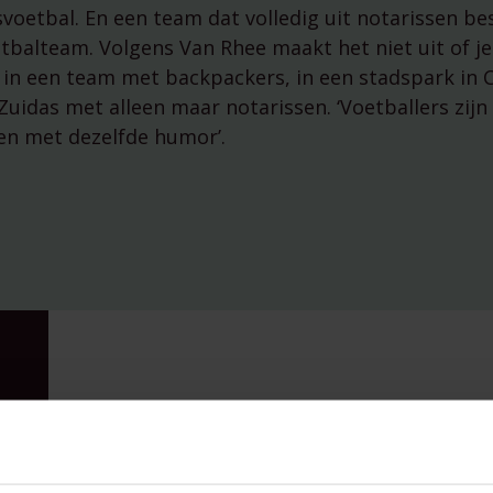
voetbal. En een team dat volledig uit notarissen bes
etbalteam. Volgens Van Rhee maakt het niet uit of j
 in een team met backpackers, in een stadspark in 
Zuidas met alleen maar notarissen. ‘Voetballers zijn
 en met dezelfde humor’.