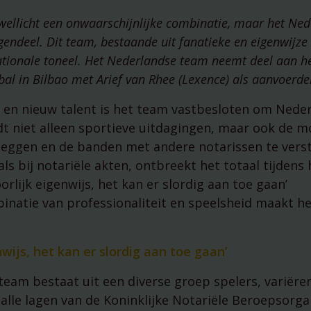
managementparticipaties
Digitale Compliance Roadma
t wellicht een onwaarschijnlijke combinatie, maar het Ne
endeel. Dit team, bestaande uit fanatieke en eigenwijze 
rnationale toneel. Het Nederlandse team neemt deel aan h
l in Bilbao met Arief van Rhee (Lexence) als aanvoerde
 en nieuw talent is het team vastbesloten om Neder
 niet alleen sportieve uitdagingen, maar ook de m
leggen en de banden met andere notarissen te vers
s bij notariële akten, ontbreekt het totaal tijdens 
orlijk eigenwijs, het kan er slordig aan toe gaan’
inatie van professionaliteit en speelsheid maakt h
Tools
nwijs, het kan er slordig aan toe gaan’
ESG Wetwijzer
Transitievergoeding bereke
eam bestaat uit een diverse groep spelers, variëre
 alle lagen van de Koninklijke Notariële Beroepsorga
Alle tools