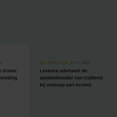
26
RECENTE ZAAK
⸱ 21-07-2026
e Groen
Lexence adviseert de
etreding
aandeelhouder van Cublend
bij verkoop aan Acomo