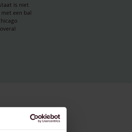
taat is niet
e met een bal
Chicago
 overal