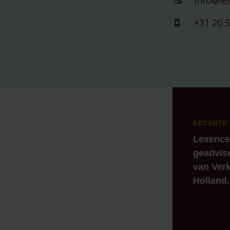
info@le
+31 20 
RECENTE
Lexence
geadvis
van Verk
Holland.