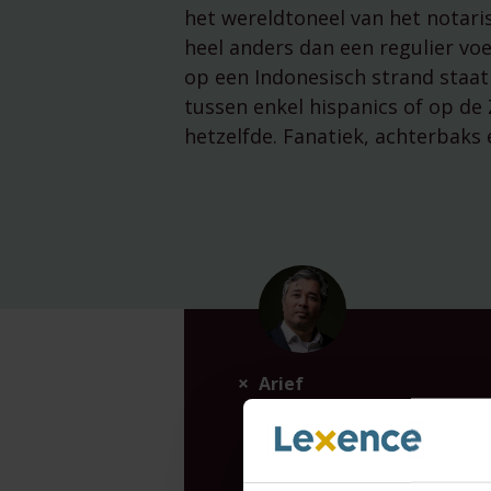
het wereldtoneel van het notaris
heel anders dan een regulier vo
op een Indonesisch strand staat
tussen enkel hispanics of op de 
hetzelfde. Fanatiek, achterbaks
Arief
van Rhee