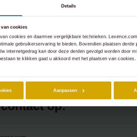
Details
 van cookies
an cookies en daarmee vergelijkbare technieken. Lexence.com 
timale gebruikerservaring te bieden. Bovendien plaatsen derde 
 Uw internetgedrag kan door deze derden gevolgd worden door mi
oestaan te klikken gaat u akkoord met het plaatsen van cookies.
u vragen over dit
werp,
ookies
Aanpassen
A
contact op: