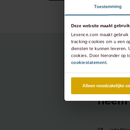
Toestemming
Deze website maakt gebruik
Lexence.com maakt gebruik v
tracking-cookies om u een op
diensten te kunnen leveren.
cookies. Door hieronder op t
cookiestatement
.
Heeft 
onder
Alleen noodzakelijke c
neem 