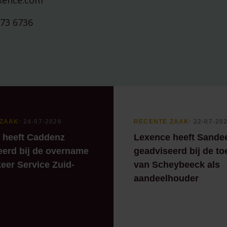
xence.com
573 6736
 ZAAK
⸱ 24-07-2026
RECENTE ZAAK
⸱ 22-07-20
 heeft Caddenz
Lexence heeft Sande
eerd bij de overname
geadviseerd bij de to
eer Service Zuid-
van Scheybeeck als
aandeelhouder