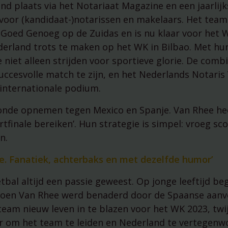
nd plaats via het Notariaat Magazine en een jaarlijk
voor (kandidaat-)notarissen en makelaars. Het team
 Goed Genoeg op de Zuidas en is nu klaar voor het W
erland trots te maken op het WK in Bilbao. Met hun
 niet alleen strijden voor sportieve glorie. De comb
succesvolle match te zijn, en het Nederlands Notari
 internationale podium.
 ronde opnemen tegen Mexico en Spanje. Van Rhee he
rtfinale bereiken’. Hun strategie is simpel: vroeg sc
n.
fde. Fanatiek, achterbaks en met dezelfde humor’
bal altijd een passie geweest. Op jonge leeftijd beg
 Toen Van Rhee werd benaderd door de Spaanse aan
eam nieuw leven in te blazen voor het WK 2023, twij
r om het team te leiden en Nederland te vertegenw