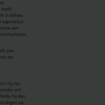
se
 heeft
K in Bilbao.
 eigenwijze
inatie van
s Voetbalteam
eft een
oren en
on hij zijn
voerder om
felde hij dan
oordigen op