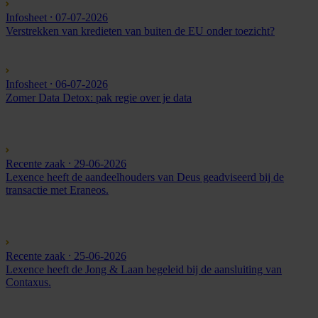
Infosheet
⸱ 07-07-2026
Verstrekken van kredieten van buiten de EU onder toezicht?
Infosheet
⸱ 06-07-2026
Zomer Data Detox: pak regie over je data
Recente zaak
⸱ 29-06-2026
Lexence heeft de aandeelhouders van Deus geadviseerd bij de
transactie met Eraneos.
Recente zaak
⸱ 25-06-2026
Lexence heeft de Jong & Laan begeleid bij de aansluiting van
Contaxus.