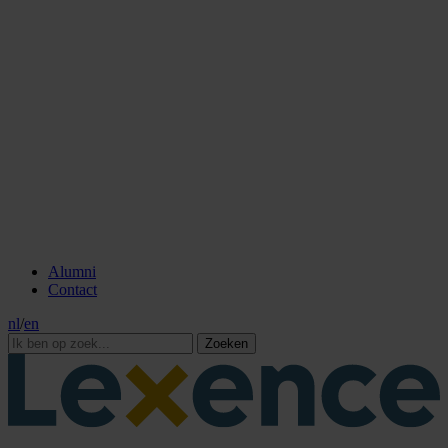
Alumni
Contact
nl
/
en
Zoeken