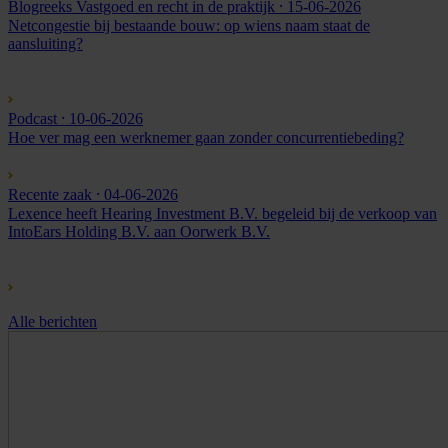
Blogreeks Vastgoed en recht in de praktijk
⸱ 15-06-2026
Netcongestie bij bestaande bouw: op wiens naam staat de
aansluiting?
Podcast
⸱ 10-06-2026
Hoe ver mag een werknemer gaan zonder concurrentiebeding?
Recente zaak
⸱ 04-06-2026
Lexence heeft Hearing Investment B.V. begeleid bij de verkoop van
IntoEars Holding B.V. aan Oorwerk B.V.
Alle berichten