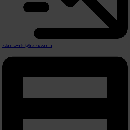
k.beukeveld@lexence.com