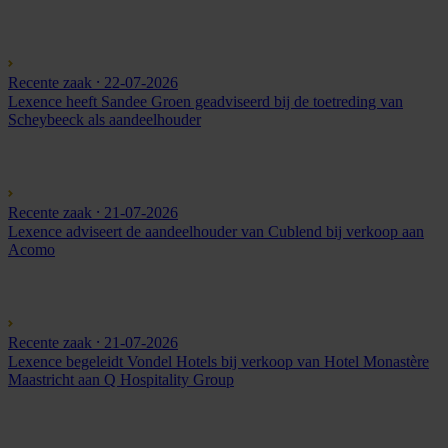
Recente zaak
⸱ 22-07-2026
Lexence heeft Sandee Groen geadviseerd bij de toetreding van
Scheybeeck als aandeelhouder
Recente zaak
⸱ 21-07-2026
Lexence adviseert de aandeelhouder van Cublend bij verkoop aan
Acomo
Recente zaak
⸱ 21-07-2026
Lexence begeleidt Vondel Hotels bij verkoop van Hotel Monastère
Maastricht aan Q Hospitality Group