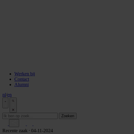
staken
Aflevering 6: Van de Wisselbank tot crypto
Aflevering 7: De notaris als brug tussen vertrouwen en
vooruitgang
Aflevering 8: De stad als juridisch bouwwerk
Aflevering 9: Van bakstenen tot belegging
Aflevering 10: De prijs van risico
Aflevering 11: Van Digitale stad tot AI
Alle podcast afleveringen
Tools
ESG Wetwijzer
Transitievergoeding berekenen
Alle tools
Werken bij
Contact
Alumni
nl
/
en
Zoeken
Recente zaak
⸱ 04-11-2024