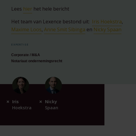
Lees
hier
het hele bericht
Het team van Lexence bestond uit:
Iris Hoekstra
,
Maxime Loos
,
Anne Smit Sibinga
en
Nicky Spaan
EXPERTISE
Corporate / M&A
Notariaat ondernemingsrecht
Iris
Nicky
Hoekstra
Spaan