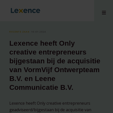
RECENTE ZAAK
⸱ 10-01-2024
Lexence heeft Only
en
creative entrepreneurs
ons
bijgestaan bij de acquisitie
tises
van VormVijf Ontwerpteam
n bij
hts
B.V. en Leene
i
Communicatie B.V.
ct
Lexence heeft Only creative entrepreneurs
geadviseerd/bijgestaan bij de acquisitie van