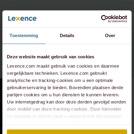
Heeft u vragen over dit
onderwerp,
neem contact op:
Toestemming
Details
Over
info@lexence.com
Deze website maakt gebruik van cookies
+31 20 573 6736
Lexence.com maakt gebruik van cookies en daarmee
vergelijkbare technieken. Lexence.com gebruikt
analytische en tracking-cookies om u een optimale
gebruikerservaring te bieden. Bovendien plaatsen derde
RECENTE ZAAK
⸱ 24-07-2026
RECENTE ZAAK
⸱ 22-07-2026
partijen cookies om u hun diensten te kunnen leveren.
Lexence heeft
Lexence heeft
Uw internetgedrag kan door deze derden gevolgd worden
Caddenz
Sandee Groen
door middel van deze tracking cookies. Door hieronder
geadviseerd bij de
geadviseerd bij de
op toestaan te klikken gaat u akkoord met het plaatsen
overname van
toetreding van
van cookies. Lees hier onze volledige
cookiestatement
.
Verkeer Service Zuid-
Scheybeeck als